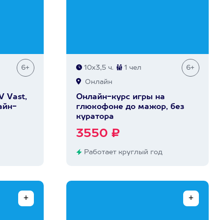
6+
10х3,5 ч.
1 чел
6+
Онлайн
V Vast,
Онлайн-курс игры на
айн-
глюкофоне до мажор, без
куратора
3550 ₽
Работает круглый год