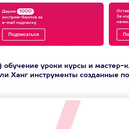
Остав
1000
Дарим
За хо
экстрим-баллов за
начи
e-mail подписку
n) обучение уроки курсы и мастер-
или Ханг инструменты созданные п