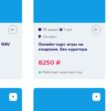
6+
78 видео
1 чел
6+
Онлайн
а RAV
Онлайн-курс игры на
хэндпане, без куратора
8250 ₽
Работает круглый год