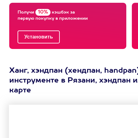
10%
Получи
кэшбэк за
первую покупку в приложении
Ханг, хэндпан (хендпан, handpa
инструменте в Рязани, хэндпан 
карте