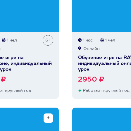
1 чел
6+
1 час
1 чел
н
Онлайн
е игре на
Обучение игре на RA
не, индивидуальный
индивидуальный онл
урок
урок
 ₽
2950 ₽
т круглый год
Работает круглый год