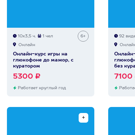
10х3,5 ч.
1 чел
6+
92 вид
Онлайн
Онлай
Онлайн-курс игры на
Онлайн-
глюкофоне до мажор, с
глюкофо
куратором
без кур
5300 ₽
7100
Работает круглый год
Работае