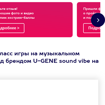
ьте отзыв!
Пришли фото
рошие фото и видео
о пройденны
слим экстрим-баллы
и получи эк
класс игры на музыкальном
од брендом U-GENE sound vibe на