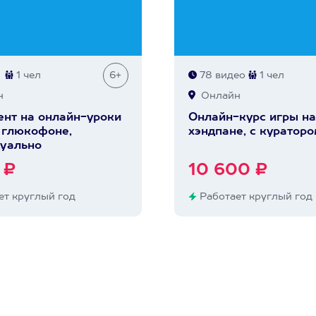
1 чел
6+
78 видео
1 чел
н
Онлайн
нт на онлайн-уроки
Онлайн-курс игры на
 глюкофоне,
хэндпане, с куратор
уально
 ₽
10 600 ₽
т круглый год
Работает круглый год