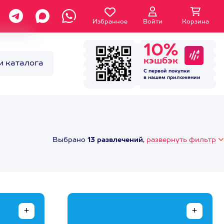
Избранное
Войти
Корзина
10%
кэшбэк
и каталога
С первой покупки
в нашем
приложении
Выбрано
13 развлечений
,
развернуть фильтр