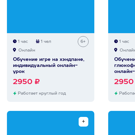
1 час
1 чел
6+
1 час
Онлайн
Онлай
Обучение игре на хэндпане,
Обучени
индивидуальный онлайн-
глюкофо
урок
онлайн-
2950 ₽
2950
Работает круглый год
Работае