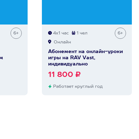
6+
4х1 час
1 чел
6+
Онлайн
Абонемент на онлайн-уроки
ом
игры на RAV Vast,
индивидуально
11 800 ₽
Работает круглый год