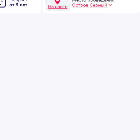
Возраст
Место проведения
от 3 лет
Остров Серный
На карте