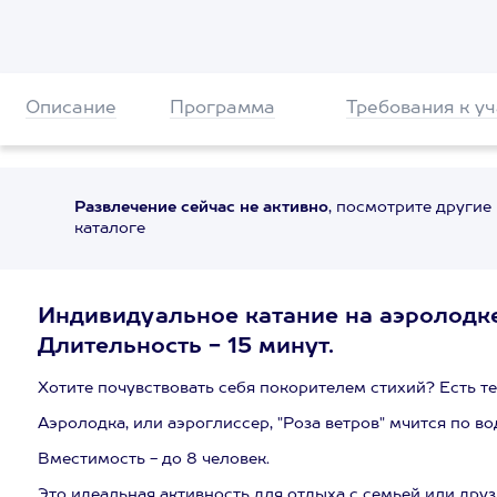
Описание
Программа
Требования к у
Развлечение сейчас не активно
, посмотрите другие
каталоге
Индивидуальное катание на аэролодке
Длительность - 15 минут.
Хотите почувствовать себя покорителем стихий? Есть тех
Аэролодка, или аэроглиссер, "Роза ветров" мчится по вод
Вместимость - до 8 человек.
Это идеальная активность для отдыха с семьей или друз