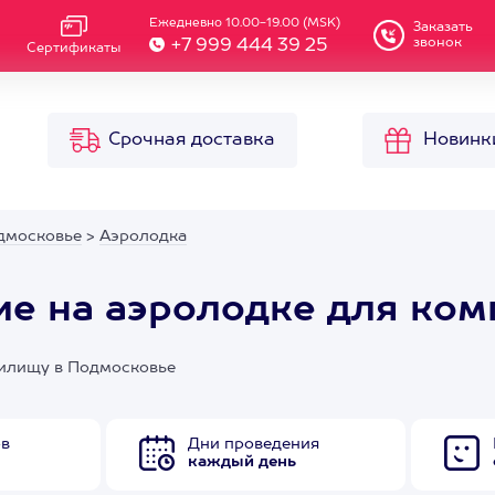
Ежедневно 10.00-19.00 (MSK)
Заказать
звонок
+7 999 444 39 25
Сертификаты
Срочная доставка
Новинк
дмосковье
>
Аэролодка
е на аэролодке для ком
нилищу в Подмосковье
ов
Дни проведения
каждый день