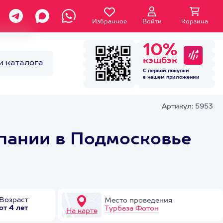
Избранное
Войти
Корзина
10%
кэшбэк
и каталога
С первой покупки
в нашем
приложении
Артикул: 5953
пании в Подмосковье
Возраст
Место проведения
от 4 лет
Турбаза Фотон
На карте