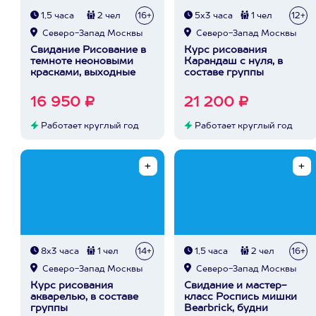
1,5 часа
2 чел
16+
5х3 часа
1 чел
12+
Северо-Запад Москвы
Северо-Запад Москвы
Свидание Рисование в
Курс рисования
темноте неоновыми
Карандаш с нуля, в
красками, выходные
составе группы
16 950 ₽
21 200 ₽
Работает круглый год
Работает круглый год
8х3 часа
1 чел
14+
1,5 часа
2 чел
16+
Северо-Запад Москвы
Северо-Запад Москвы
Курс рисования
Свидание и мастер-
акварелью, в составе
класс Роспись мишки
группы
Bearbrick, будни