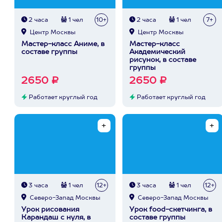
2 часа
1 чел
10+
2 часа
1 чел
7+
Центр Москвы
Центр Москвы
Мастер-класс Аниме, в
Мастер-класс
составе группы
Академический
рисунок, в составе
группы
2650 ₽
2650 ₽
Работает круглый год
Работает круглый год
3 часа
1 чел
12+
3 часа
1 чел
12+
Северо-Запад Москвы
Северо-Запад Москвы
Урок рисования
Урок food-скетчинга, в
Карандаш с нуля, в
составе группы