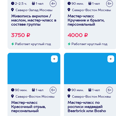
2-2,5 ч.
1 чел
4+
90 мин.
1 чел
6+
Северо-Запад Москвы
Северо-Восток Москвы
Живопись акрилом /
Мастер-класс
маслом, мастер-класс в
Кручение и брызги,
составе группы
персональный
3750 ₽
4000 ₽
Работает круглый год
Работает круглый год
90 мин.
1 чел
6+
90 мин.
1 чел
6+
Северо-Восток Москвы
Северо-Восток Москвы
Мастер-класс
Мастер-класс по
Красочный отрыв,
росписи медведей
персональный
Bearbrick или Bosho