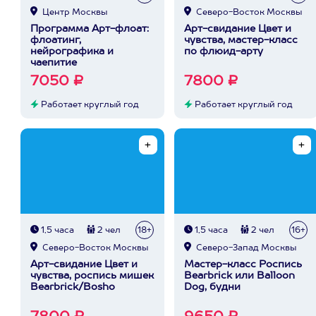
Центр Москвы
Северо-Восток Москвы
Программа Арт-флоат:
Арт-свидание Цвет и
флоатинг,
чувства, мастер-класс
нейрографика и
по флюид-арту
чаепитие
7050 ₽
7800 ₽
Работает круглый год
Работает круглый год
1,5 часа
2 чел
18+
1,5 часа
2 чел
16+
Северо-Восток Москвы
Северо-Запад Москвы
Арт-свидание Цвет и
Мастер-класс Роспись
чувства, роспись мишек
Bearbrick или Balloon
Bearbrick/Bosho
Dog, будни