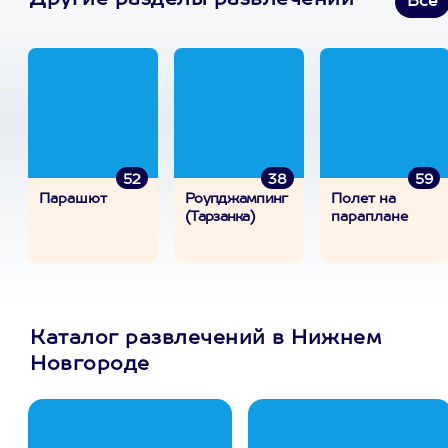
Другие разделы развлечений
Все
52
38
59
Парашют
Роупджампинг
Полет на
(Тарзанка)
параплане
Каталог развлечений в Нижнем
Новгороде