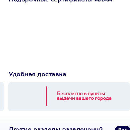
Подарочные сертификаты АХАА
Просто подари
сертификат
Пусть владелец сам
выберет развлечение.
3900+ развлечений
Удобная доставка
Бесплатно в пункты
выдачи вашего города