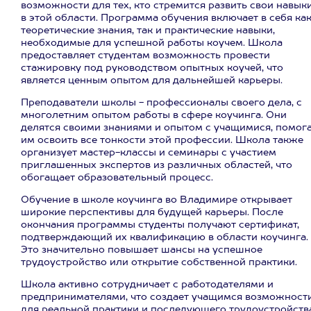
возможности для тех, кто стремится развить свои навык
в этой области. Программа обучения включает в себя ка
теоретические знания, так и практические навыки,
необходимые для успешной работы коучем. Школа
предоставляет студентам возможность провести
стажировку под руководством опытных коучей, что
является ценным опытом для дальнейшей карьеры.
Преподаватели школы - профессионалы своего дела, с
многолетним опытом работы в сфере коучинга. Они
делятся своими знаниями и опытом с учащимися, помог
им освоить все тонкости этой профессии. Школа также
организует мастер-классы и семинары с участием
приглашенных экспертов из различных областей, что
обогащает образовательный процесс.
Обучение в школе коучинга во Владимире открывает
широкие перспективы для будущей карьеры. После
окончания программы студенты получают сертификат,
подтверждающий их квалификацию в области коучинга.
Это значительно повышает шансы на успешное
трудоустройство или открытие собственной практики.
Школа активно сотрудничает с работодателями и
предпринимателями, что создает учащимся возможност
для реальной практики и последующего трудоустройства