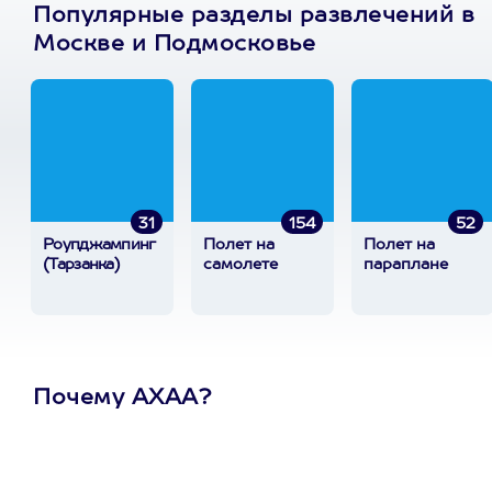
Популярные разделы развлечений в
Москве и Подмосковье
31
154
52
Роупджампинг
Полет на
Полет на
(Тарзанка)
самолете
параплане
Почему АХАА?
Один