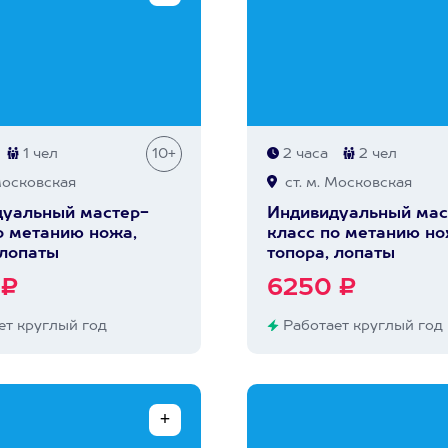
1 чел
10+
2 часа
2 чел
Московская
ст. м. Московская
уальный мастер-
Индивидуальный мас
о метанию ножа,
класс по метанию но
 лопаты
топора, лопаты
 ₽
6250 ₽
т круглый год
Работает круглый год