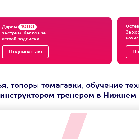
Остав
1000
Дарим
За хо
экстрим-баллов за
начи
e-mail подписку
я, топоры томагавки, обучение те
 с инструктором тренером в Нижнем