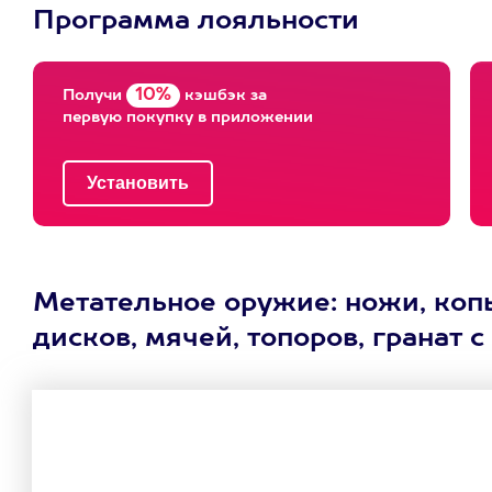
Программа лояльности
10%
Получи
кэшбэк за
первую покупку в приложении
Метательное оружие: ножи, копь
дисков, мячей, топоров, гранат