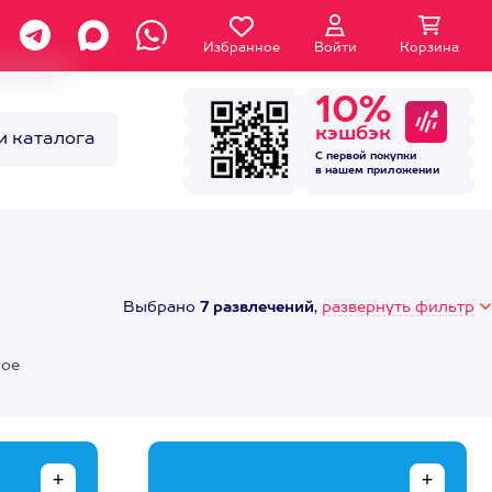
Избранное
Войти
Корзина
10%
кэшбэк
и каталога
С первой покупки
в нашем
приложении
Выбрано
7 развлечений
,
развернуть фильтр
ное