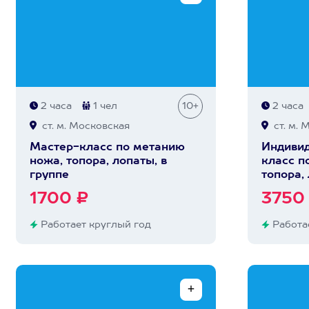
2 часа
1 чел
10+
2 часа
ст. м. Московская
ст. м. 
Мастер-класс по метанию
Индивид
ножа, топора, лопаты, в
класс п
группе
топора,
1700 ₽
3750
Работает круглый год
Работае