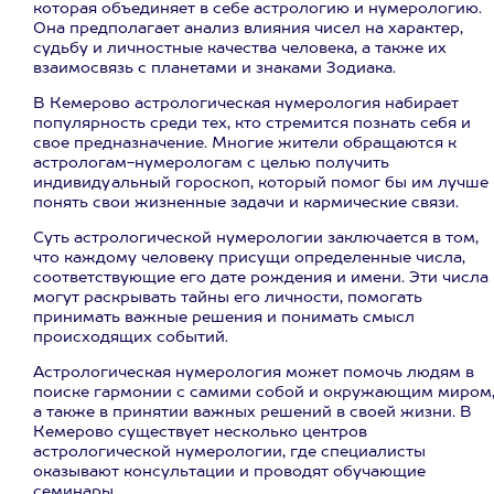
которая объединяет в себе астрологию и нумерологию.
Она предполагает анализ влияния чисел на характер,
судьбу и личностные качества человека, а также их
взаимосвязь с планетами и знаками Зодиака.
В Кемерово астрологическая нумерология набирает
популярность среди тех, кто стремится познать себя и
свое предназначение. Многие жители обращаются к
астрологам-нумерологам с целью получить
индивидуальный гороскоп, который помог бы им лучше
понять свои жизненные задачи и кармические связи.
Суть астрологической нумерологии заключается в том,
что каждому человеку присущи определенные числа,
соответствующие его дате рождения и имени. Эти числа
могут раскрывать тайны его личности, помогать
принимать важные решения и понимать смысл
происходящих событий.
Астрологическая нумерология может помочь людям в
поиске гармонии с самими собой и окружающим миром
а также в принятии важных решений в своей жизни. В
Кемерово существует несколько центров
астрологической нумерологии, где специалисты
оказывают консультации и проводят обучающие
семинары.