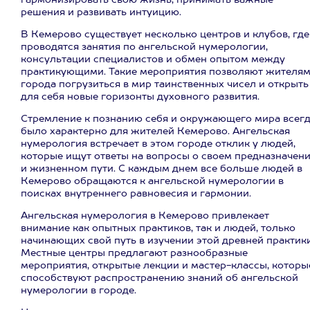
гармонизировать свою жизнь, принимать важные
решения и развивать интуицию.
В Кемерово существует несколько центров и клубов, где
проводятся занятия по ангельской нумерологии,
консультации специалистов и обмен опытом между
практикующими. Такие мероприятия позволяют жителя
города погрузиться в мир таинственных чисел и открыть
для себя новые горизонты духовного развития.
Стремление к познанию себя и окружающего мира всег
было характерно для жителей Кемерово. Ангельская
нумерология встречает в этом городе отклик у людей,
которые ищут ответы на вопросы о своем предназначен
и жизненном пути. С каждым днем все больше людей в
Кемерово обращаются к ангельской нумерологии в
поисках внутреннего равновесия и гармонии.
Ангельская нумерология в Кемерово привлекает
внимание как опытных практиков, так и людей, только
начинающих свой путь в изучении этой древней практики
Местные центры предлагают разнообразные
мероприятия, открытые лекции и мастер-классы, которы
способствуют распространению знаний об ангельской
нумерологии в городе.