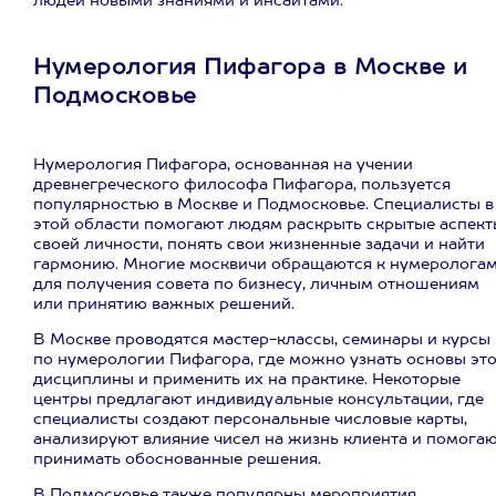
людей новыми знаниями и инсайтами.
Нумерология Пифагора в Москве и
Подмосковье
Нумерология Пифагора, основанная на учении
древнегреческого философа Пифагора, пользуется
популярностью в Москве и Подмосковье. Специалисты в
этой области помогают людям раскрыть скрытые аспект
своей личности, понять свои жизненные задачи и найти
гармонию. Многие москвичи обращаются к нумеролога
для получения совета по бизнесу, личным отношениям
или принятию важных решений.
В Москве проводятся мастер-классы, семинары и курсы
по нумерологии Пифагора, где можно узнать основы эт
дисциплины и применить их на практике. Некоторые
центры предлагают индивидуальные консультации, где
специалисты создают персональные числовые карты,
анализируют влияние чисел на жизнь клиента и помога
принимать обоснованные решения.
В Подмосковье также популярны мероприятия,