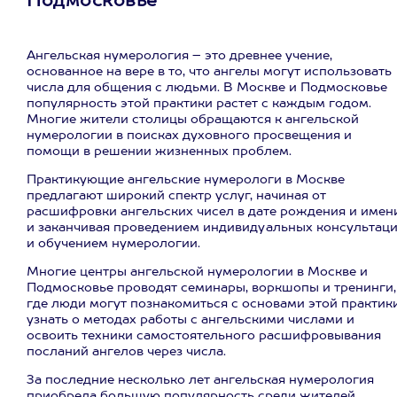
Подмосковье
Ангельская нумерология – это древнее учение,
основанное на вере в то, что ангелы могут использовать
числа для общения с людьми. В Москве и Подмосковье
популярность этой практики растет с каждым годом.
Многие жители столицы обращаются к ангельской
нумерологии в поисках духовного просвещения и
помощи в решении жизненных проблем.
Практикующие ангельские нумерологи в Москве
предлагают широкий спектр услуг, начиная от
расшифровки ангельских чисел в дате рождения и имени
и заканчивая проведением индивидуальных консультац
и обучением нумерологии.
Многие центры ангельской нумерологии в Москве и
Подмосковье проводят семинары, воркшопы и тренинги,
где люди могут познакомиться с основами этой практики
узнать о методах работы с ангельскими числами и
освоить техники самостоятельного расшифровывания
посланий ангелов через числа.
За последние несколько лет ангельская нумерология
приобрела большую популярность среди жителей