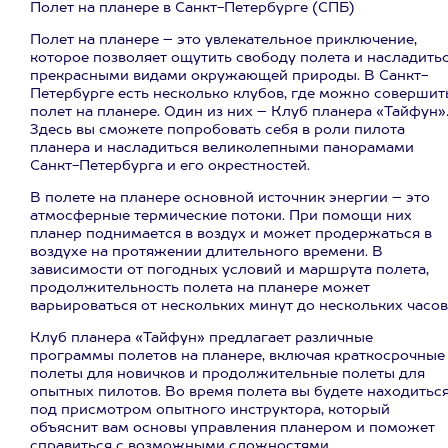
Полет на планере в Санкт-Петербурге (СПБ)
Полет на планере – это увлекательное приключение,
которое позволяет ощутить свободу полета и насладить
прекрасными видами окружающей природы. В Санкт-
Петербурге есть несколько клубов, где можно совершит
полет на планере. Один из них – Клуб планера «Тайфун»
Здесь вы сможете попробовать себя в роли пилота
планера и насладиться великолепными панорамами
Санкт-Петербурга и его окрестностей.
В полете на планере основной источник энергии – это
атмосферные термические потоки. При помощи них
планер поднимается в воздух и может продержаться в
воздухе на протяжении длительного времени. В
зависимости от погодных условий и маршрута полета,
продолжительность полета на планере может
варьироваться от нескольких минут до нескольких часов
Клуб планера «Тайфун» предлагает различные
программы полетов на планере, включая краткосрочные
полеты для новичков и продолжительные полеты для
опытных пилотов. Во время полета вы будете находитьс
под присмотром опытного инструктора, который
объяснит вам основы управления планером и поможет
справиться с возможными сложностями.