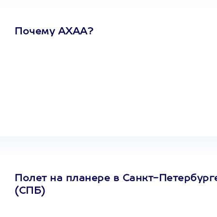
Почему АХАА?
Один
сертификат
на любое
развлечение
Полет на планере в Санкт-Петербург
(СПБ)