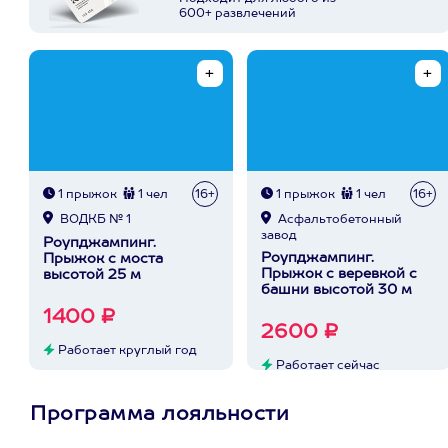
600+ развлечений
1 прыжок
1 чел
16+
1 прыжок
1 чел
16+
ВОДКБ № 1
Асфальтобетонный
завод
Роупджампинг.
Роупджампинг.
Прыжок с моста
Прыжок с веревкой с
высотой 25 м
башни высотой 30 м
1400 ₽
2600 ₽
Работает круглый год
Работает сейчас
Программа лояльности