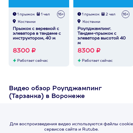
1 прыжок
1 чел
16+
1 прыжок
2 чел
16+
Костенки
Костенки
Прыжок с веревкой с
Роупджампинг.
элеватора в тандеме с
Тандем-прыжок с
инструктором, 40 м
элеватора высотой 40
м
8300 ₽
8300 ₽
Работает сейчас
Работает сейчас
Видео обзор Роупджампинг
(Тарзанка) в Воронеже
Для воспроизведения видео используются файлы cookie
сервисов сайта и Rutube.