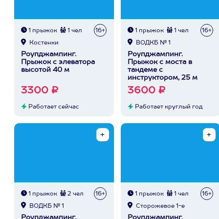
1 прыжок
1 чел
16+
1 прыжок
1 чел
16+
Костенки
ВОДКБ № 1
Роупджампинг.
Роупджампинг.
Прыжок с элеватора
Прыжок с моста в
высотой 40 м
тандеме с
инструктором, 25 м
3300 ₽
3600 ₽
Работает сейчас
Работает круглый год
1 прыжок
2 чел
16+
1 прыжок
1 чел
16+
ВОДКБ № 1
Сторожевое 1-е
Роупджампинг.
Роупджампинг.