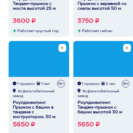
Тандем-прыжок с
Прыжок с веревкой со
моста высотой 25 м
скалы высотой 50 м
3600 ₽
3750 ₽
Работает круглый год
Работает сейчас
1 прыжок
1 чел
16+
1 прыжок
2 чел
16+
Асфальтобетонный
Асфальтобетонный
завод
завод
Роупджампинг.
Роупджампинг.
Прыжок с башни в
Тандем-прыжок с
тандеме с
башни высотой 30 м
инструктором, 30 м
5650 ₽
5650 ₽