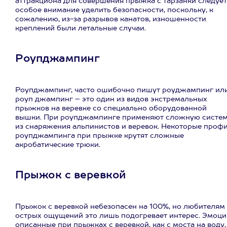
аттракциона для совершения прыжка с тарзанки следует
особое внимание уделить безопасности, поскольку, к
сожалению, из-за разрывов канатов, изношенности
креплений были летальные случаи.
Роупджампинг
Роупджампинг, часто ошибочно пишут роуджампинг ил
роуп джампинг – это один из видов экстремальных
прыжков на веревке со специально оборудованной
вышки. При роупджампинге применяют сложную систе
из снаряжения альпинистов и веревок. Некоторые проф
роупджампинга при прыжке крутят сложные
акробатические трюки.
Прыжок с веревкой
Прыжок с веревкой небезопасен на 100%, но любителям
острых ощущений это лишь подогревает интерес. Эмоци
описанные при прыжках с веревкой, как с моста на воду,