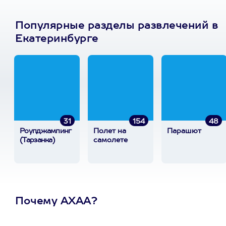
Популярные разделы развлечений в
Екатеринбурге
31
154
48
Роупджампинг
Полет на
Парашют
(Тарзанка)
самолете
Почему АХАА?