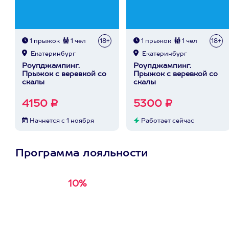
1 прыжок
1 чел
18+
1 прыжок
1 чел
18+
Екатеринбург
Екатеринбург
Роупджампинг.
Роупджампинг.
Прыжок с веревкой со
Прыжок с веревкой со
скалы
скалы
4150 ₽
5300 ₽
Начнется с 1 ноября
Работает сейчас
Программа лояльности
10%
Получи
кэшбэк за
первую покупку в
приложении