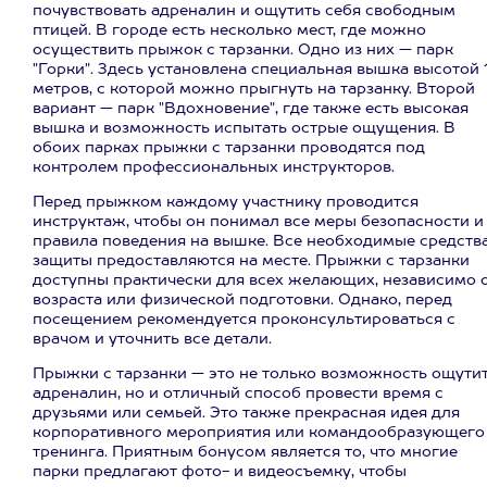
почувствовать адреналин и ощутить себя свободным
птицей. В городе есть несколько мест, где можно
осуществить прыжок с тарзанки. Одно из них — парк
"Горки". Здесь установлена специальная вышка высотой 
метров, с которой можно прыгнуть на тарзанку. Второй
вариант — парк "Вдохновение", где также есть высокая
вышка и возможность испытать острые ощущения. В
обоих парках прыжки с тарзанки проводятся под
контролем профессиональных инструкторов.
Перед прыжком каждому участнику проводится
инструктаж, чтобы он понимал все меры безопасности и
правила поведения на вышке. Все необходимые средств
защиты предоставляются на месте. Прыжки с тарзанки
доступны практически для всех желающих, независимо 
возраста или физической подготовки. Однако, перед
посещением рекомендуется проконсультироваться с
врачом и уточнить все детали.
Прыжки с тарзанки — это не только возможность ощути
адреналин, но и отличный способ провести время с
друзьями или семьей. Это также прекрасная идея для
корпоративного мероприятия или командообразующего
тренинга. Приятным бонусом является то, что многие
парки предлагают фото- и видеосъемку, чтобы