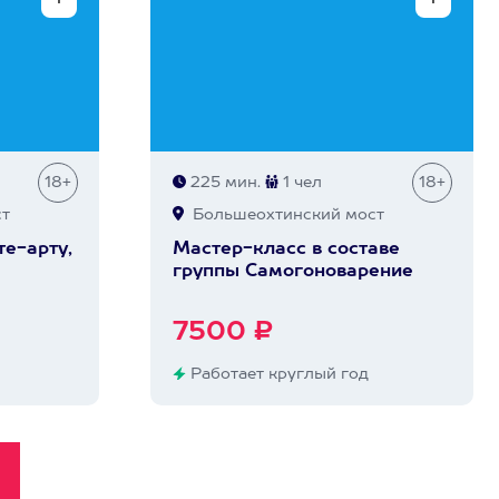
18+
225 мин.
1 чел
18+
т
Большеохтинский мост
те-арту,
Мастер-класс в составе
группы Самогоноварение
7500 ₽
Работает круглый год