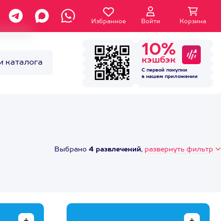
Избранное
Войти
Корзина
10%
кэшбэк
и каталога
С первой покупки
в нашем
приложении
Выбрано
4 развлечений
,
развернуть фильтр