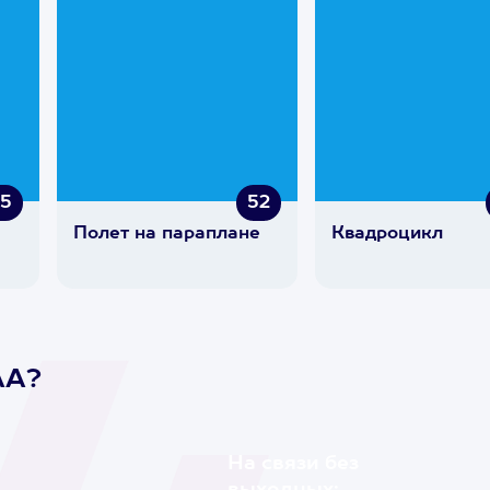
75
52
Полет на параплане
Квадроцикл
AA?
На связи без