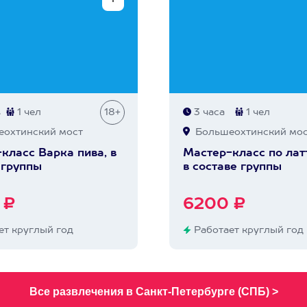
в
1 чел
18+
3 часа
1 чел
охтинский мост
Большеохтинский мос
класс Варка пива, в
Мастер-класс по лат
 группы
в составе группы
 ₽
6200 ₽
т круглый год
Работает круглый год