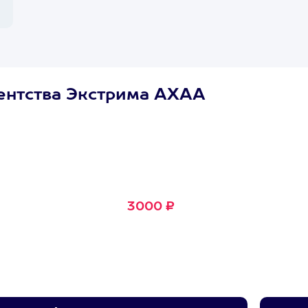
ентства Экстрима АХАА
Сертификат
Маленькое Счастье
Подходит для любого из
600+ развлечений
3000 ₽