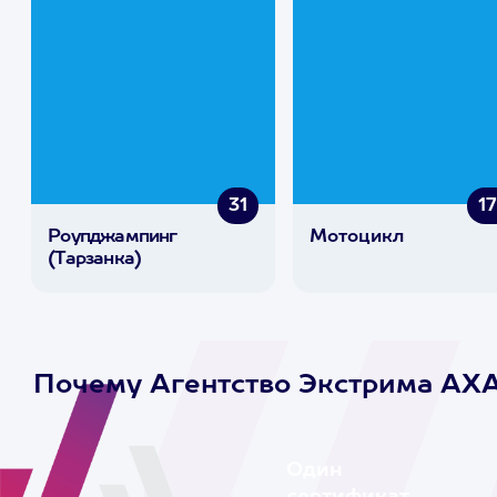
31
1
Роупджампинг
Мотоцикл
(Тарзанка)
Почему Агентство Экстрима AX
Один