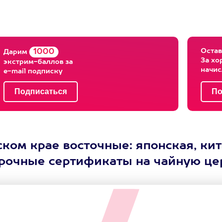
Остав
1000
Дарим
За хо
экстрим-баллов за
начи
e-mail подписку
ом крае восточные: японская, кит
арочные сертификаты на чайную це