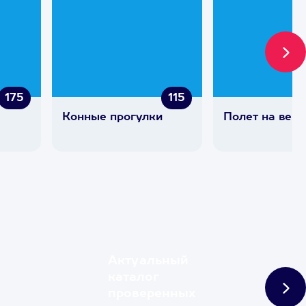
175
115
Конные прогулки
Полет на верт
Актуальный
каталог
проверенных