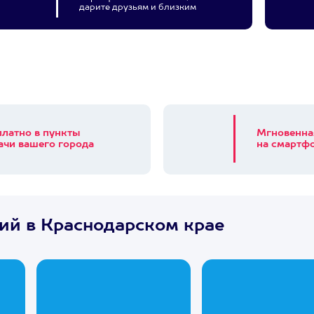
дарите друзьям и близким
платно в пункты
Мгновенна
ачи вашего города
на смартфо
ий в Краснодарском крае