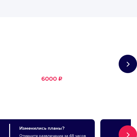
Сертификат
Большое Счастье
Подходит для любого из
1500+ развлечений
6000 ₽
Изменились планы?
Отмените развлечение за 48 часов