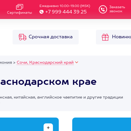
Ежедневно 10.00-19.00 (MSK)
Заказать
звонок
+7 999 444 39 25
Сертификаты
Срочная доставка
Новинк
мония
>
Сочи, Краснодарский край
раснодарском крае
ская, китайская, английское чаепитие и другие традиции
ю