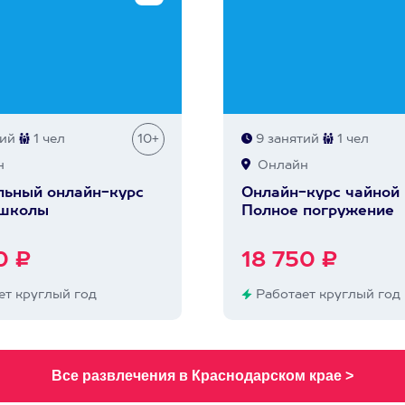
тий
1 чел
10+
9 занятий
1 чел
н
Онлайн
ьный онлайн-курс
Онлайн-курс чайной
 школы
Полное погружение
0 ₽
18 750 ₽
т круглый год
Работает круглый год