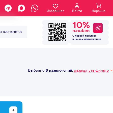
Избранное
Войти
Корзина
10%
кэшбэк
и каталога
С первой покупки
в нашем
приложении
Выбрано
3 развлечений
,
развернуть фильтр