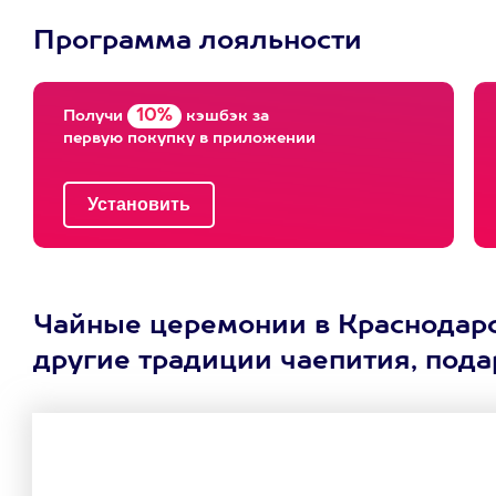
Программа лояльности
10%
Получи
кэшбэк за
первую покупку в приложении
Чайные церемонии в Краснодарск
другие традиции чаепития, под