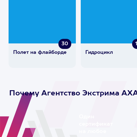
30
Полет на флайборде
Гидроцикл
Почему Агентство Экстрима AX
Один
сертификат
на любое