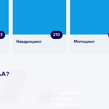
13
210
Квадроцикл
Мотоцикл
AA?
На связи без
выходных:
телефон, чат,