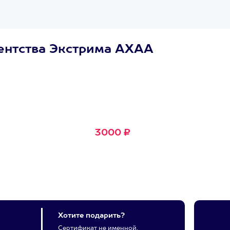
ентства Экстрима АХАА
Сертификат
Маленькое Счастье
Подходит для любого из
600+ развлечений
3000 ₽
Хотите подарить?
Сертификат не именной,