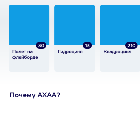
30
13
210
Полет на
Гидроцикл
Квадроцикл
флайборде
Почему АХАА?
Один
сертификат
на любое