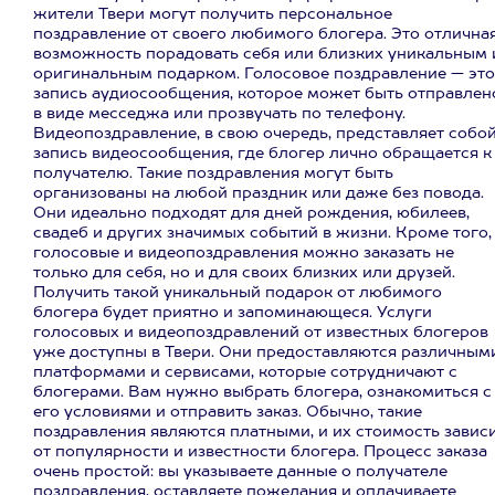
жители Твери могут получить персональное
поздравление от своего любимого блогера. Это отлична
возможность порадовать себя или близких уникальным 
оригинальным подарком. Голосовое поздравление — это
запись аудиосообщения, которое может быть отправлен
в виде месседжа или прозвучать по телефону.
Видеопоздравление, в свою очередь, представляет собо
запись видеосообщения, где блогер лично обращается к
получателю. Такие поздравления могут быть
организованы на любой праздник или даже без повода.
Они идеально подходят для дней рождения, юбилеев,
свадеб и других значимых событий в жизни. Кроме того,
голосовые и видеопоздравления можно заказать не
только для себя, но и для своих близких или друзей.
Получить такой уникальный подарок от любимого
блогера будет приятно и запоминающеся. Услуги
голосовых и видеопоздравлений от известных блогеров
уже доступны в Твери. Они предоставляются различным
платформами и сервисами, которые сотрудничают с
блогерами. Вам нужно выбрать блогера, ознакомиться с
его условиями и отправить заказ. Обычно, такие
поздравления являются платными, и их стоимость завис
от популярности и известности блогера. Процесс заказа
очень простой: вы указываете данные о получателе
поздравления, оставляете пожелания и оплачиваете