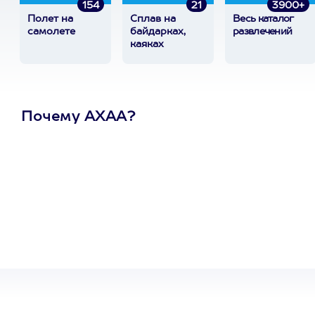
154
21
3900+
Полет на
Сплав на
Весь каталог
самолете
байдарках,
развлечений
каяках
Почему АХАА?
Один
сертификат
на любое
развлечение