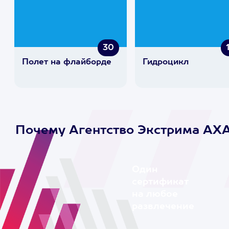
30
Полет на флайборде
Гидроцикл
Почему Агентство Экстрима AX
Один
сертификат
на любое
развлечение