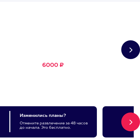
Сертификат
Большое Счастье
Подходит для любого из
1500+ развлечений
6000 ₽
Изменились планы?
Отмените развлечение за 48 часов
до начала. Это бесплатно.