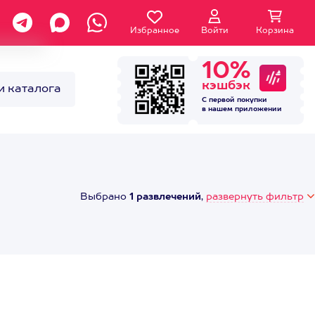
Избранное
Войти
Корзина
10%
кэшбэк
и каталога
С первой покупки
в нашем
приложении
Выбрано
1 развлечений
,
развернуть фильтр