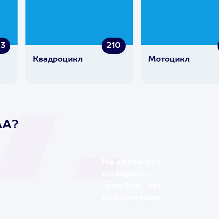
13
210
Квадроцикл
Мотоцикл
AA?
На связи без
выходных:
телефон, чат,
приложение