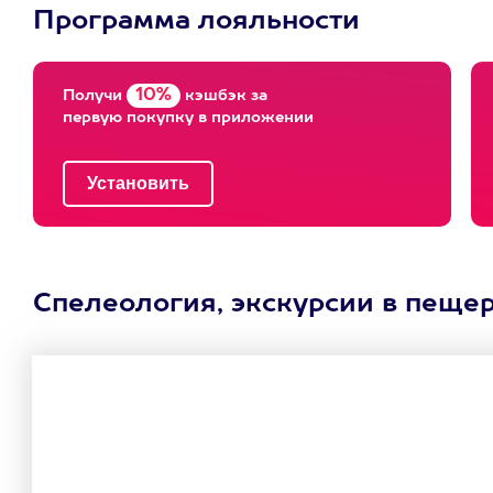
Программа лояльности
10%
Получи
кэшбэк за
первую покупку в приложении
Спелеология, экскурсии в пещер