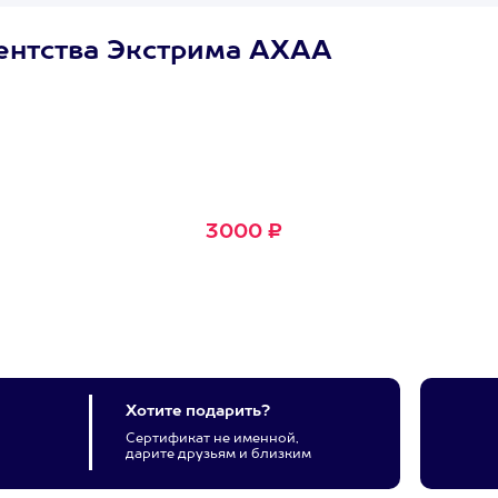
ентства Экстрима АХАА
Сертификат
Маленькое Счастье
Подходит для любого из
600+ развлечений
3000 ₽
Хотите подарить?
Сертификат не именной,
дарите друзьям и близким