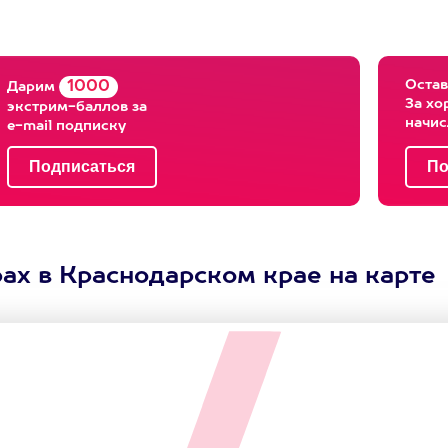
Остав
1000
Дарим
За хо
экстрим-баллов за
начи
e-mail подписку
ах в Краснодарском крае на карте