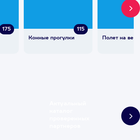
175
115
Конные прогулки
Полет на верт
Актуальный
каталог
проверенных
партнеров