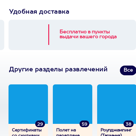
Удобная доставка
Бесплатно в пункты
выдачи вашего города
Другие разделы развлечений
Все
29
59
38
Сертификаты
Полет на
Роупджампинг
со скидками
параплане
(Тарзанка)