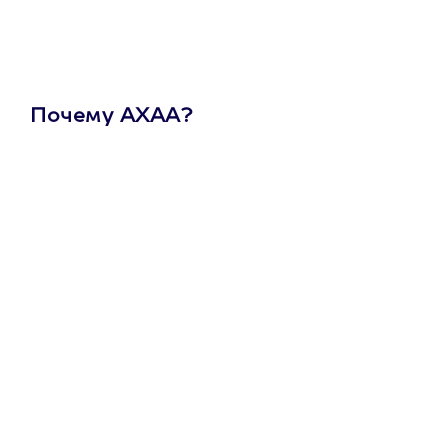
Почему АХАА?
Один
сертификат
на любое
развлечение