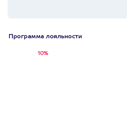
Программа лояльности
10%
Получи
кэшбэк за
первую покупку в
приложении