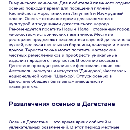
Гимринского каньонов. Для любителей пляжного отдых
осенью подходит время для посещения пляжей
Каспийского моря, таких как Лагунный и Изумрудный
пляжи. Осень - отличное время для знакомства с
культурой и традициями дагестанского народа.
Рекомендуется посетить Нарын-Кала - старинный город
множеством исторических памятников. Местные
рестораны предлагают насладиться вкусной дагестанск
кухней, включая шашлык из баранины, хачапури и много
другое. Туристы также могут посетить мастерские
местных ремесленников и приобрести уникальные
изделия народного творчества. В осенние месяцы в
Дагестане проходят различные фестивали, такие как
Фестиваль культуры и искусства "Джидала", Фестиваль
национальной кухни "Шамхор". Отпуск осенью в
Дагестане обещает быть запоминающимся и
насыщенным.
Развлечения осенью в Дагестане
Осень в Дагестане — это время ярких событий и
увлекательных развлечений. В этот период местные