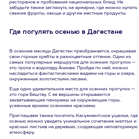
ресторанов и пробования национальных блюд. Не
забудьте также заглянуть на ярмарки, где можно купить
свежие фрукты, овощи и другие местные продукты.
Где погулять осенью в Дагестане
В осенние месяцы Дагестан преображается, окрашивая
свои горные хребты в разноцветные оттенки. Один из
самых популярных маршрутов для осенних прогулок —
это тропа к водопаду Ачикви. Пройдя по ней, можно
насладиться фантастическими видами на горы и озера,
окруженные золотистыми лесами.
Еще одно удивительное место для осенних прогулок —
это гора Бештау. С ее вершины открываются
захватывающие панорамы на окружающие горы,
усеянные яркими осенними красками.
Приглашаем также посетить Касумкентское ущелье, где
осенью можно увидеть уникальное сочетание желтых и
красных листьев на деревьях, создающее неповторимую
атмосферу.