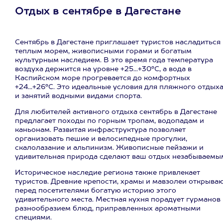
Отдых в сентябре в Дагестане
Сентябрь в Дагестане приглашает туристов насладиться
теплым морем, живописными горами и богатым
культурным наследием. В это время года температура
воздуха держится на уровне +25...+30°C, а вода в
Каспийском море прогревается до комфортных
+24...+26°C. Это идеальные условия для пляжного отдых
и занятий водными видами спорта.
Для любителей активного отдыха сентябрь в Дагестане
предлагает походы по горным тропам, водопадам и
каньонам. Развитая инфраструктура позволяет
организовать пешие и велосипедные прогулки,
скалолазание и альпинизм. Живописные пейзажи и
удивительная природа сделают ваш отдых незабываемы
Историческое наследие региона также привлекает
туристов. Древние крепости, храмы и мавзолеи открыва
перед посетителями богатую историю этого
удивительного места. Местная кухня порадует гурманов
разнообразием блюд, приправленных ароматными
специями.