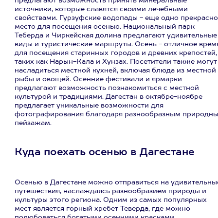
предлагают возможность принять минеральные
источники, которые славятся своими лечебными
свойствами. Гурзуфские водопады - еще одно прекрасно
место для посещения осенью. Национальный парк
Теберда и Чиркейская долина предлагают удивительные
виды и туристические маршруты. Осень - отличное врем
для посещения старинных городов и древних крепостей,
таких как Нарын-Кала и Хунзах. Посетители также могут
насладиться местной кухней, включая блюда из местной
рыбы и овощей. Осенние фестивали и ярмарки
предлагают возможность познакомиться с местной
культурой и традициями. Дагестан в октябре-ноябре
предлагает уникальные возможности для
фотографирования благодаря разнообразным природн
пейзажам.
Куда поехать осенью в Дагестане
Осенью в Дагестане можно отправиться на удивительны
путешествия, наслаждаясь разнообразием природы и
культуры этого региона. Одним из самых популярных
мест является горный хребет Теверда, где можно
полюбоваться богатыми осенними красками.