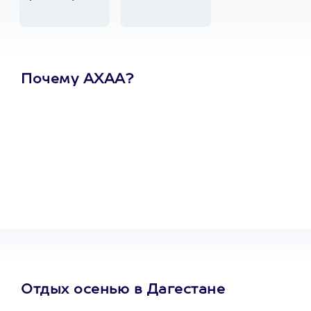
Почему АХАА?
Один
сертификат
на любое
развлечение
Отдых осенью в Дагестане