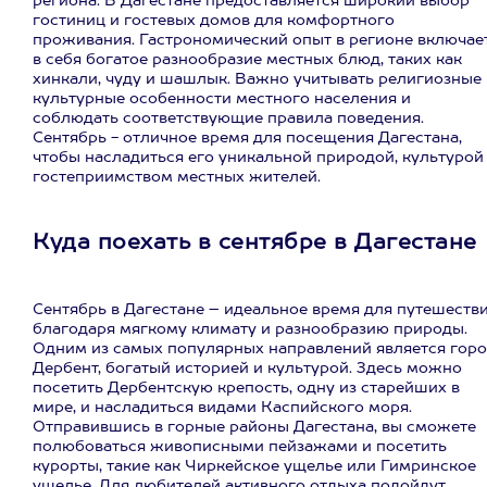
региона. В Дагестане предоставляется широкий выбор
гостиниц и гостевых домов для комфортного
проживания. Гастрономический опыт в регионе включае
в себя богатое разнообразие местных блюд, таких как
хинкали, чуду и шашлык. Важно учитывать религиозные 
культурные особенности местного населения и
соблюдать соответствующие правила поведения.
Сентябрь - отличное время для посещения Дагестана,
чтобы насладиться его уникальной природой, культурой
гостеприимством местных жителей.
Куда поехать в сентябре в Дагестане
Сентябрь в Дагестане – идеальное время для путешеств
благодаря мягкому климату и разнообразию природы.
Одним из самых популярных направлений является гор
Дербент, богатый историей и культурой. Здесь можно
посетить Дербентскую крепость, одну из старейших в
мире, и насладиться видами Каспийского моря.
Отправившись в горные районы Дагестана, вы сможете
полюбоваться живописными пейзажами и посетить
курорты, такие как Чиркейское ущелье или Гимринское
ущелье. Для любителей активного отдыха подойдут