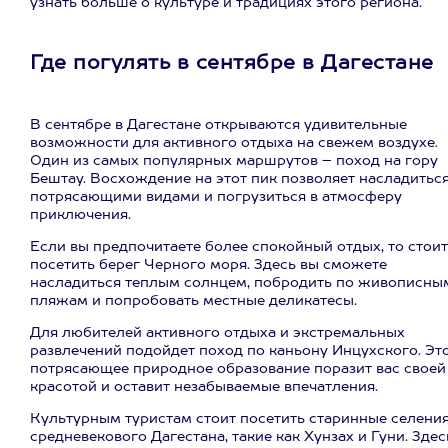
узнать больше о культуре и традициях этого региона.
Где погулять в сентябре в Дагестане
В сентябре в Дагестане открываются удивительные
возможности для активного отдыха на свежем воздухе.
Один из самых популярных маршрутов – поход на гору
Бештау. Восхождение на этот пик позволяет насладитьс
потрясающими видами и погрузиться в атмосферу
приключения.
Если вы предпочитаете более спокойный отдых, то стоит
посетить берег Черного моря. Здесь вы сможете
насладиться теплым солнцем, побродить по живописны
пляжам и попробовать местные деликатесы.
Для любителей активного отдыха и экстремальных
развлечений подойдет поход по каньону Инцухского. Эт
потрясающее природное образование поразит вас своей
красотой и оставит незабываемые впечатления.
Культурным туристам стоит посетить старинные селени
средневекового Дагестана, такие как Хунзах и Гуни. Здес