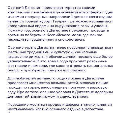
Осенний Дагестан привлекает туристов своими
красочными пейзажами и уникальной атмосферой. Одн
из самых популярных направлений для осеннего отдыха
является горный курорт Гимреи, где можно насладиться
живописными видами на окружающие горы и ущелья.
Помимо гор, осенью в Дагестане прекрасно проводить
время на побережье Каспийского моря, где можно
насладиться уединением и спокойствием.
Осенние туры в Дагестан также позволяют знакомиться 
местными традициями и культурой. Уникальные
кавказские ритуалы и обычаи делают поездку еще более
увлекательной. В это время года проходят различные
фестивали и ярмарки, где можно отведать национальны
блюда и приобрести подарки для близких.
Для любителей активного отдыха осень в Дагестане
предлагает множество возможностей, включая пешие
походы по горам, велосипедные прогулки и верховую
езду. Кроме того, осенние условия в Дагестане идеальны
для занятий альпинизмом и скалолазанием.
Посещение местных городов и деревень также является
неотъемлемой частью осеннего отдыха в Дагестане.