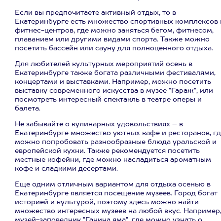
Если вы предпочитаете активный отдых, то в
Екатеринбурге есть множество спортивных комплексов 
фитнес-центров, где можно заняться бегом, фитнесом,
плаванием или другими видами спорта. Также можно
посетить бассейн или сауну для полноценного отдыха.
Для любителей культурных мероприятий осень в
Екатеринбурге также богата различными фестивалями,
концертами и выставками. Например, можно посетить
выставку современного искусства в музее "Гараж", или
посмотреть интересный спектакль в театре оперы и
балета.
Не забывайте о кулинарных удовольствиях – в
Екатеринбурге множество уютных кафе и ресторанов, гд
можно попробовать разнообразные блюда уральской и
европейской кухни. Также рекомендуется посетить
местные кофейни, где можно насладиться ароматным
кофе и сладкими десертами.
Еще одним отличным вариантом для отдыха осенью в
Екатеринбурге является посещение музеев. Город богат
историей и культурой, поэтому здесь можно найти
множество интересных музеев на любой вкус. Например
музей-заповедник "Ганина яма", где можно узнать о