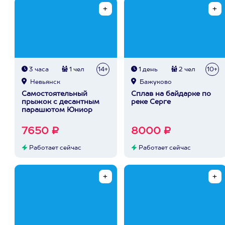
3 часа
1 чел
14+
1 день
2 чел
10+
Невьянск
Бажуково
Самостоятельный
Сплав на байдарке по
прыжок с десантным
реке Серге
парашютом Юниор
7650 ₽
8000 ₽
Работает сейчас
Работает сейчас