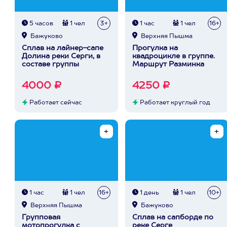
5 часов
1 чел
3+
1 час
1 чел
16+
Бажуково
Верхняя Пышма
Сплав на лайнер-сапе
Прогулка на
Долина реки Серги, в
квадроцикле в группе.
составе группы
Маршрут Разминка
4000 ₽
4250 ₽
Работает сейчас
Работает круглый год
1 час
1 чел
16+
1 день
1 чел
10+
Верхняя Пышма
Бажуково
Групповая
Сплав на сапборде по
мотопрогулка с
реке Серге