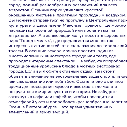
В осенние месяцы Екатеринбург превращается в уютный
город, полный разнообразных развлечений для всех
возрастов. Осенние парки удивляют красотой
окрашенных листьев и приятным прохладным воздухом.
Вы можете отправиться на прогулку в Центральный пар
культуры и отдыха имени Максима Горького, где можно
насладиться осенней природой или прокатиться на
аттракционах. Активные люди могут посетить веревочны
парк "Город смелых", где предлагается множество
интересных активностей: от скалолазания до тирольской
трассы. В осенние вечера можно посетить один из
многочисленных кинотеатров города или театр, где
проходят интересные спектакли. Не забудьте попробова
традиционные уральские блюда в уютных ресторанах
города. Если вы любите активный отдых, вам стоит
обратить внимание на экстремальные виды спорта, таки
как скалолазание или пейнтбол. Осень также отличное
время для посещения музеев и выставок, где можно
погрузиться в мир искусства и истории. Не забудьте
заглянуть в кафе или кофейни, чтобы насладиться
атмосферой уюта и попробовать разнообразные напитки
Осень в Екатеринбурге – это время удивительных
впечатлений и ярких эмоций.