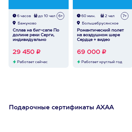
6 часов
до 10 чел
6+
60 мин.
2 чел
7+
Бажуково
Большебрусянское
Сплав на биг-сапе По
Романтический полет
долине реки Серги,
на воздушном шаре
индивидуально
Сердце + видео
29 450 ₽
69 000 ₽
Работает сейчас
Работает круглый год
Подарочные сертификаты АХАА
Просто подари