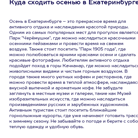
Куда сходить осенью в Екатеринбург
Осень в Екатеринбурге – это прекрасное время для
активного отдыха и наслаждения красотой природы.
Одним из самых популярных мест для прогулок являетс
Парк "Черёмушки", где можно насладиться красочными
осенними пейзажами и провести время на свежем
воздухе. Также стоит посетить "Парк 1905 года", где
можно полюбоваться яркими красками осени и сделать
красивые фотографии. Любителям активного отдыха
подойдет поход в горы Качканар, где можно насладитьс
живописными видами и чистым горным воздухом. В
городе также много уютных кофеен и ресторанов, где
можно провести время в теплой атмосфере, наслаждаяс
вкусной выпечкой и ароматным кофе. Не забудьте
заглянуть в местные музеи и галереи, такие как Музей
изобразительных искусств, где можно насладиться
произведениями русских и зарубежных художников.
Активным туристам стоит посетить ближайшие
горнолыжные курорты, где уже начинают готовить трас
к зимнему сезону. Не забывайте о погоде и берите с соб
теплую одежду и удобную обувь.