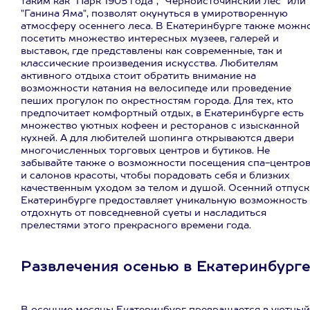
таким как "Парк 1905 года", "Черноисточинский лес" или
"Ганина Яма", позволят окунуться в умиротворенную
атмосферу осеннего леса. В Екатеринбурге также можн
посетить множество интересных музеев, галерей и
выставок, где представлены как современные, так и
классические произведения искусства. Любителям
активного отдыха стоит обратить внимание на
возможности катания на велосипеде или проведение
пеших прогулок по окрестностям города. Для тех, кто
предпочитает комфортный отдых, в Екатеринбурге есть
множество уютных кофеен и ресторанов с изысканной
кухней. А для любителей шопинга открываются двери
многочисленных торговых центров и бутиков. Не
забывайте также о возможности посещения спа-центро
и салонов красоты, чтобы порадовать себя и близких
качественным уходом за телом и душой. Осенний отпуск
Екатеринбурге предоставляет уникальную возможность
отдохнуть от повседневной суеты и насладиться
прелестями этого прекрасного времени года.
Развлечения осенью в Екатеринбурге