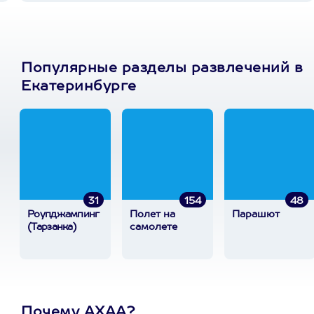
Популярные разделы развлечений в
Екатеринбурге
31
154
48
Роупджампинг
Полет на
Парашют
(Тарзанка)
самолете
Почему АХАА?