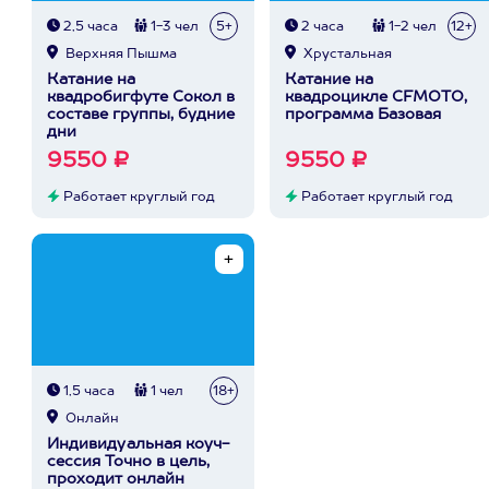
2,5 часа
1-3 чел
5+
2 часа
1-2 чел
12+
Верхняя Пышма
Хрустальная
Катание на
Катание на
квадробигфуте Сокол в
квадроцикле CFMOTO,
составе группы, будние
программа Базовая
дни
9550 ₽
9550 ₽
Работает круглый год
Работает круглый год
1,5 часа
1 чел
18+
Онлайн
Индивидуальная коуч-
сессия Точно в цель,
проходит онлайн