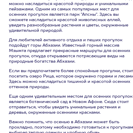
можно насладиться красотой природы и уникальными
пейзажами. Одним из самых популярных мест для
осенних прогулок является парк "Апсны". Здесь вы
сможете насладиться красотой живописных аллей,
увидеть разнообразные растения и цветы, окруженные
удивительной природой.
Для любителей активного отдыха и пеших прогулок
подойдут горы Абхазии. Известный горный массив
Мзымта предлагает прекрасные маршруты для осенних
прогулок, откуда открываются потрясающие виды на
природные богатства Абхазии.
Если вы предпочитаете более спокойные прогулки, стои
посетить озеро Рица, которое окружено горами и лесами
Здесь можно насладиться тишиной и красотой осенних
оттенков природы.
Еще одним удивительным местом для осенних прогулок
является ботанический сад в Новом Афоне. Сюда стоит
отправиться, чтобы увидеть уникальные растения и
деревья, окруженные осенними красками.
Важно помнить, что осенью в Абхазии может быть
прохладно, поэтому необходимо готовиться к прогулкам
выбирая теплую одежду и удобную обувь.