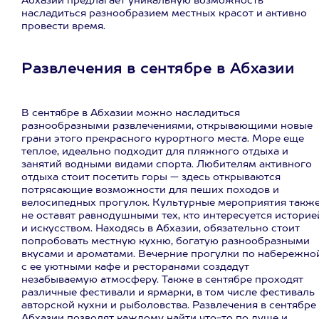
Абхазии предлагает уникальную возможность
насладиться разнообразием местных красот и активно
провести время.
Развлечения в сентябре в Абхазии
В сентябре в Абхазии можно насладиться
разнообразными развлечениями, открывающими новые
грани этого прекрасного курортного места. Море еще
теплое, идеально подходит для пляжного отдыха и
занятий водными видами спорта. Любителям активного
отдыха стоит посетить горы — здесь открываются
потрясающие возможности для пеших походов и
велосипедных прогулок. Культурные мероприятия такж
не оставят равнодушными тех, кто интересуется историе
и искусством. Находясь в Абхазии, обязательно стоит
попробовать местную кухню, богатую разнообразными
вкусами и ароматами. Вечерние прогулки по набережно
с ее уютными кафе и ресторанами создадут
незабываемую атмосферу. Также в сентябре проходят
различные фестивали и ярмарки, в том числе фестиваль
авторской кухни и рыболовства. Развлечения в сентябре
Абхазии позволят каждому найти что-то по душе и