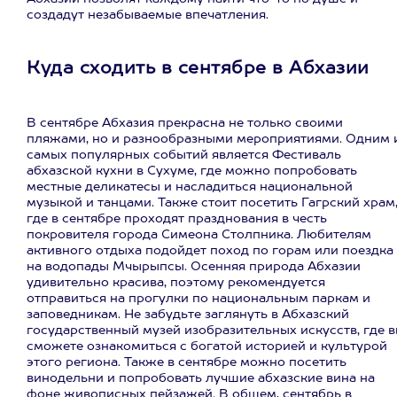
создадут незабываемые впечатления.
Куда сходить в сентябре в Абхазии
В сентябре Абхазия прекрасна не только своими
пляжами, но и разнообразными мероприятиями. Одним 
самых популярных событий является Фестиваль
абхазской кухни в Сухуме, где можно попробовать
местные деликатесы и насладиться национальной
музыкой и танцами. Также стоит посетить Гагрский храм
где в сентябре проходят празднования в честь
покровителя города Симеона Столпника. Любителям
активного отдыха подойдет поход по горам или поездка
на водопады Мчырыпсы. Осенняя природа Абхазии
удивительно красива, поэтому рекомендуется
отправиться на прогулки по национальным паркам и
заповедникам. Не забудьте заглянуть в Абхазский
государственный музей изобразительных искусств, где 
сможете ознакомиться с богатой историей и культурой
этого региона. Также в сентябре можно посетить
винодельни и попробовать лучшие абхазские вина на
фоне живописных пейзажей. В общем, сентябрь в