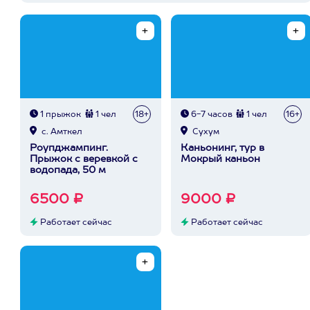
1 прыжок
1 чел
18+
6-7 часов
1 чел
16+
с. Амткел
Сухум
Роупджампинг.
Каньонинг, тур в
Прыжок с веревкой с
Мокрый каньон
водопада, 50 м
6500 ₽
9000 ₽
Работает сейчас
Работает сейчас