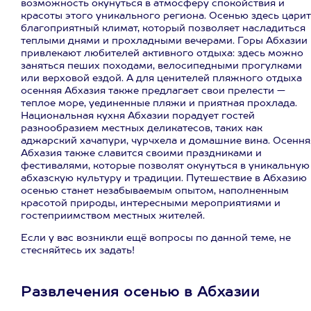
возможность окунуться в атмосферу спокойствия и
красоты этого уникального региона. Осенью здесь царит
благоприятный климат, который позволяет насладиться
теплыми днями и прохладными вечерами. Горы Абхазии
привлекают любителей активного отдыха: здесь можно
заняться пеших походами, велосипедными прогулками
или верховой ездой. А для ценителей пляжного отдыха
осенняя Абхазия также предлагает свои прелести —
теплое море, уединенные пляжи и приятная прохлада.
Национальная кухня Абхазии порадует гостей
разнообразием местных деликатесов, таких как
аджарский хачапури, чурчхела и домашние вина. Осення
Абхазия также славится своими праздниками и
фестивалями, которые позволят окунуться в уникальную
абхазскую культуру и традиции. Путешествие в Абхазию
осенью станет незабываемым опытом, наполненным
красотой природы, интересными мероприятиями и
гостеприимством местных жителей.
Если у вас возникли ещё вопросы по данной теме, не
стесняйтесь их задать!
Развлечения осенью в Абхазии