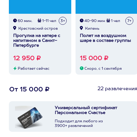
60 мин.
1-11 чел
3+
40-90 мин
1 чел
7+
Крестовский остров
Кипень
Прогулка на катере с
Полет на воздушном
капитаном в Санкт-
шаре в составе группы
Петербурге
12 950 ₽
15 000 ₽
Работает сейчас
Скоро, с 1 сентября
22 развлечени
От 15 000 ₽
Универсальный сертификат
Персональное Счастье
Подходит для любого из
3900+ развлечений