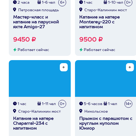
2 часа
1-6 чел
6+
1 час
1-10 чел
0+
Петровская площадь
Старо-Калинкин мост
Мастер-класс и
Катание на катере
катание на парусной
Monterey-220 с
яхте Amigo-27
капитаном
9450 ₽
9500 ₽
Работает сейчас
Работает сейчас
1 час
1-11 чел
0+
5-6 часов
1 чел
14+
Старо-Калинкин мост
Никольское
Катание на катере
Прыжок с парашютом с
Chaparral-234 с
круглым куполом
капитаном
Юниор