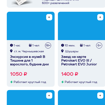
600+ развлечений
1 час
1 чел
18+
10 мин.
1 чел
6+
ст. м. Чернышевская
Шушары
Экскурсия в музей В
Заезд на карте
Тишине для 1
Petrokart EVO III /
взрослого, будние дни
Petrokart EVO Junior
1050 ₽
1400 ₽
Работает круглый год
Работает круглый год