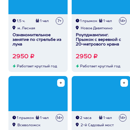
1,5 ч.
1 чел
7+
1 прыжок
1 чел
14+
м. Лесная
Новое Девяткино
Ознакомительное
Роупджампинг.
занятие по стрельбе из
Прыжок с веревкой с
лука
20-метрового крана
2950 ₽
2950 ₽
Работает круглый год
Работает круглый год
1 прыжок
1 чел
14+
2 часа
1 чел
14+
Всеволожск
2-й Садовый мост