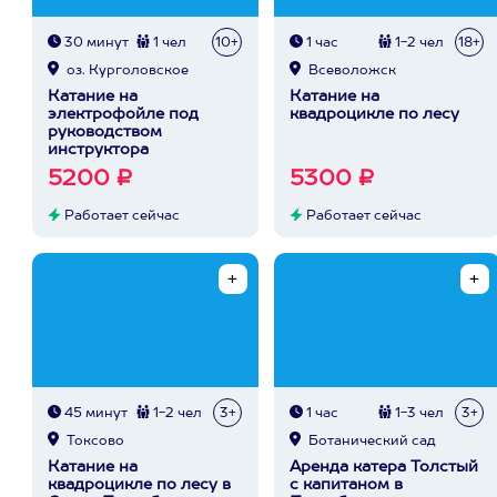
30 минут
1 чел
10+
1 час
1-2 чел
18+
оз. Курголовское
Всеволожск
Катание на
Катание на
электрофойле под
квадроцикле по лесу
руководством
инструктора
5200 ₽
5300 ₽
Работает сейчас
Работает сейчас
45 минут
1-2 чел
3+
1 час
1-3 чел
3+
Токсово
Ботанический сад
Катание на
Аренда катера Толстый
квадроцикле по лесу в
с капитаном в