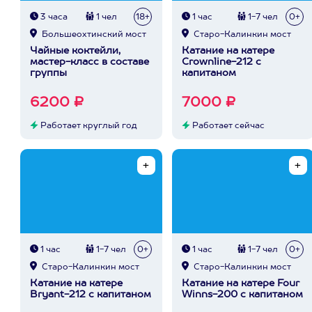
3 часа
1 чел
18+
1 час
1-7 чел
0+
Большеохтинский мост
Старо-Калинкин мост
Чайные коктейли,
Катание на катере
мастер-класс в составе
Crownline-212 с
группы
капитаном
6200 ₽
7000 ₽
Работает круглый год
Работает сейчас
1 час
1-7 чел
0+
1 час
1-7 чел
0+
Старо-Калинкин мост
Старо-Калинкин мост
Катание на катере
Катание на катере Four
Bryant-212 с капитаном
Winns-200 с капитаном