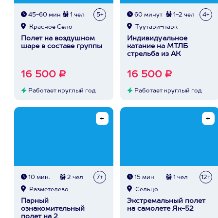
45-60 мин
1 чел
5+
60 минут
1-2 чел
4+
Красное Село
Туутари-парк
Полет на воздушном
Индивидуальное
шаре в составе группы
катание на МТЛБ
стрельба из АК
16 500 ₽
16 500 ₽
Работает круглый год
Работает круглый год
10 мин.
2 чел
7+
15 мин
1 чел
12+
Разметелево
Сельцо
Парный
Экстремальный полет
ознакомительный
на самолете Як-52
полет на 2