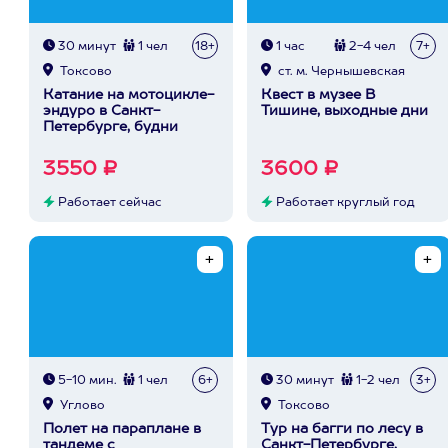
30 минут
1 чел
18+
1 час
2-4 чел
7+
Токсово
ст. м. Чернышевская
Катание на мотоцикле-
Квест в музее В
эндуро в Санкт-
Тишине, выходные дни
Петербурге, будни
3550 ₽
3600 ₽
Работает сейчас
Работает круглый год
5-10 мин.
1 чел
6+
30 минут
1-2 чел
3+
Углово
Токсово
Полет на параплане в
Тур на багги по лесу в
тандеме с
Санкт-Петербурге,