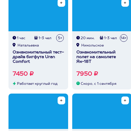
1 час
1-3 чел
5+
20 мин.
1-3 чел
14+
Натальевка
Никольское
Ознакомительный тест-
Ознакомительный
драйв бигфута Uran
полет на самолете
Comfort
Як-18Т
7450 ₽
7950 ₽
Работает круглый год
Скоро, с 1 сентября