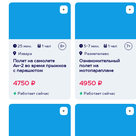
25 мин.
1 чел
8+
5-7 мин.
1 чел
7+
Извара
Разметелево
Полет на самолете
Ознакомительный
Ан-2 во время прыжков
полет на
с парашютом
мотопараплане
4750 ₽
4950 ₽
Работает сейчас
Работает сейчас