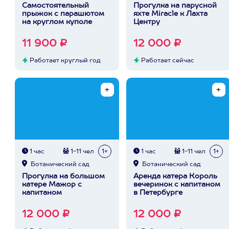
Самостоятельный
Прогулка на парусной
прыжок с парашютом
яхте Miracle к Лахта
на круглом куполе
Центру
11 900 ₽
12 000 ₽
Работает круглый год
Работает сейчас
1 час
1-11 чел
1+
1 час
1-11 чел
1+
Ботанический сад
Ботанический сад
Прогулка на большом
Аренда катера Король
катере Мажор с
вечеринок с капитаном
капитаном
в Петербурге
12 000 ₽
12 000 ₽