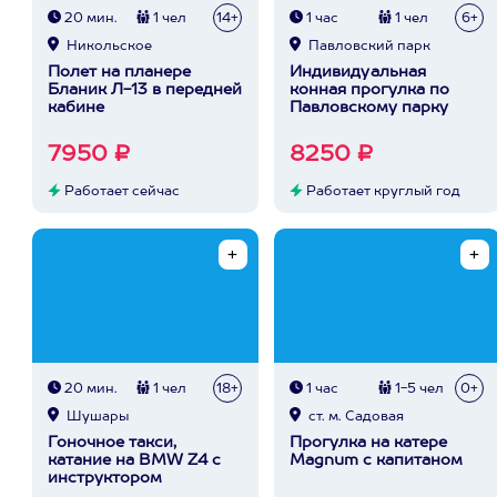
20 мин.
1 чел
14+
1 час
1 чел
6+
Никольское
Павловский парк
Полет на планере
Индивидуальная
Бланик Л-13 в передней
конная прогулка по
кабине
Павловскому парку
7950 ₽
8250 ₽
Работает сейчас
Работает круглый год
20 мин.
1 чел
18+
1 час
1-5 чел
0+
Шушары
ст. м. Садовая
Гоночное такси,
Прогулка на катере
катание на BMW Z4 с
Magnum с капитаном
инструктором