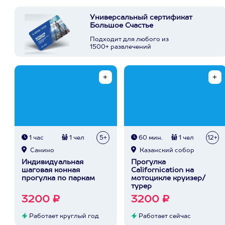
Универсальный сертификат
Большое Счастье
Подходит для любого из
1500+ развлечений
1 час
1 чел
5+
60 мин.
1 чел
12+
Санино
Казанский собор
Индивидуальная
Прогулка
шаговая конная
Сalifornication на
прогулка по паркам
мотоцикле круизер/
турер
3200 ₽
3200 ₽
Работает круглый год
Работает сейчас