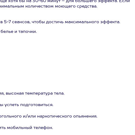
еще хотя бы на 30-60 минут – для большего эффекта. Если
минимальным количеством моющего средства.
 5-7 сеансов, чтобы достичь максимального эффекта.
белье и тапочки.
, высокая температура тела.
ы успеть подготовиться.
огольного и/или наркотического опьянения.
ить мобильный телефон.