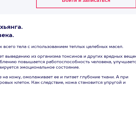
хьянга.
века.
 всего тела с использованием теплых целебных масел.
 выведению из организма токсинов и других вредных вещес
аблению повышается работоспособность человека, улучшает
зируется эмоциональное состояние.
на кожу, омолаживает ее и питает глубокие ткани. А при
овых клеток. Как следствие, кожа становится упругой и