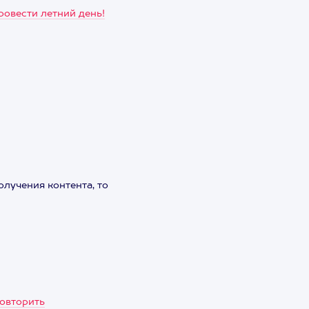
ровести летний день!
олучения контента, то
повторить