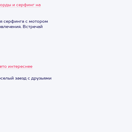
борды и серфинг на
ля серфинга с мотором
звлечения. Встречай
ето интереснее
еселый заезд с друзьями