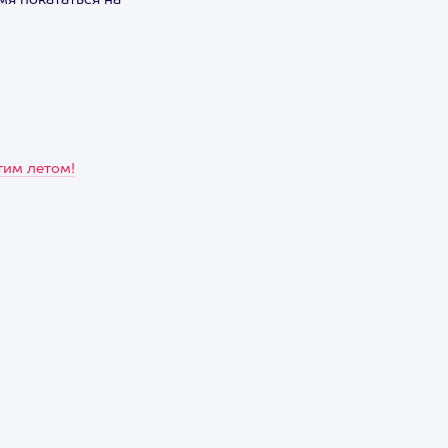
емя покататься на
тим летом!