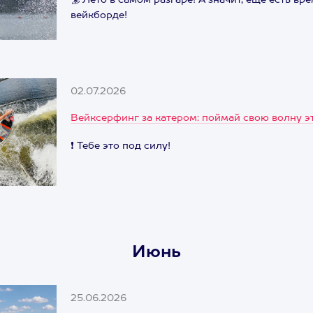
🏄 Лето в самом разгаре! А значит, еще есть вр
вейкборде!
02.07.2026
Вейксерфинг за катером: поймай свою волну э
❗ Тебе это под силу!
Июнь
25.06.2026