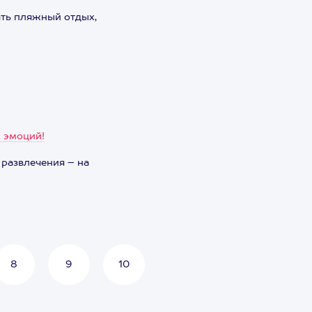
ать пляжный отдых,
х эмоций!
 развлечения – на
8
9
10