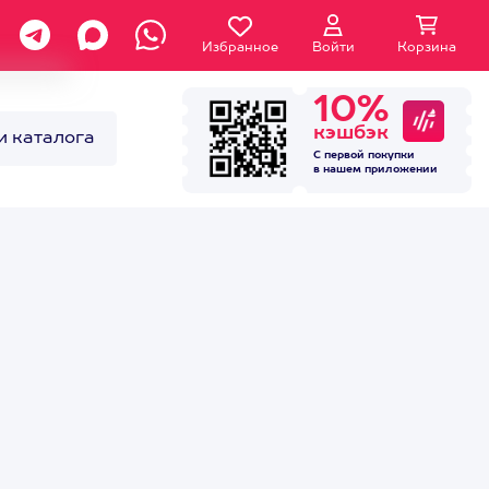
Избранное
Войти
Корзина
10%
кэшбэк
и каталога
С первой покупки
в нашем
приложении