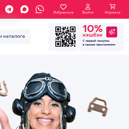
Избранное
Войти
Корзина
10%
кэшбэк
и каталога
С первой покупки
в нашем
приложении