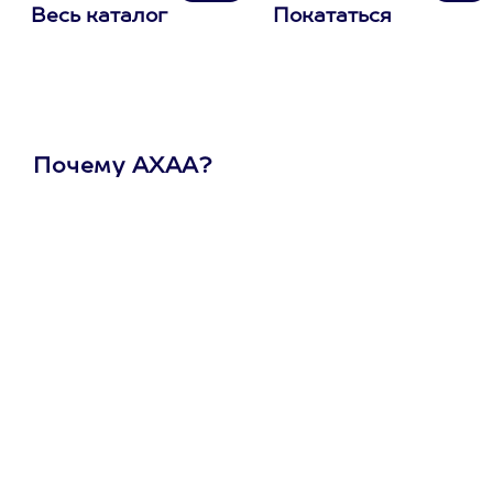
Весь каталог
Покататься
Почему АХАА?
Один
сертификат
на любое
развлечение