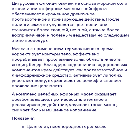
Цитрусовый флюид-гоммаж на основе морской соли
в сочетании с эфирным маслом грейпфрута
обеспечивает выраженное дренажное,
противоотечное и тонизирующее действие. После
пилинга заметно улучшается цвет кожи, она
становится более гладкой, нежной, а также более
восприимчивой к полезным веществам на следующем
этапе процедуры.
Массаж с применением термоактивного крема
корректирует контуры тела, эффективно
прорабатывает проблемные зоны: область живота,
ягодиц, бедер. Благодаря содержанию водорослевых
компонентов крем действует как противозастойное и
лимфодренажное средство, активизирует липолиз,
укрепляет кожу, выравнивает ее рельеф и снижает
проявление целлюлита.
А комплекс целебных эфирных масел оказывает
обезболивающее, противовоспалительное и
релаксирующее действие, улучшает тонус мышц,
снимает боль и мышечное напряжение.
Показания:
Целлюлит, неоднородность рельефа.