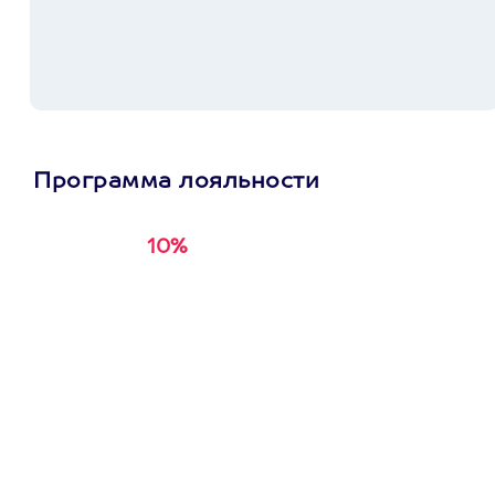
Программа лояльности
10%
Получи
кэшбэк за
первую покупку в
приложении