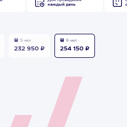
в
Дни проведения
каждый день
5 чел
6 чел
232 950 ₽
254 150 ₽