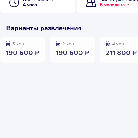
Длительность
Число участнико
4 часа
6 человека
Варианты развлечения
3 чел
2 чел
4 чел
190 600 ₽
190 600 ₽
211 800 ₽