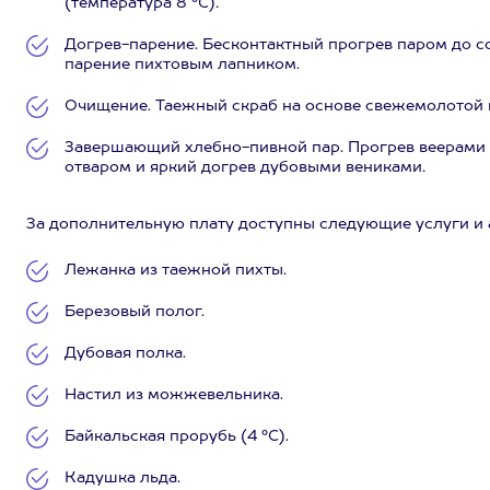
(температура 8 °C)
.
Догрев-парение. Бесконтактный прогрев паром до с
парение пихтовым лапником.
Очищение. Таежный скраб на основе свежемолотой
Завершающий хлебно-пивной пар. Прогрев веерами
отваром и яркий догрев дубовыми вениками
.
За дополнительную плату доступны следующие услуги и 
Лежанка из таежной пихты.
Березовый полог.
Дубовая полка.
Настил из можжевельника.
Байкальская прорубь (4 °C).
Кадушка льда.