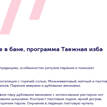
 в бане, программа Таежная изба
 традициях, особенностях ритуала парения и поможет
 ингаляция с горячей солью. Можжевеловый, мятный и пихто
чиков. Парение веерами и дубовыми вениками.
товом пару дубовыми вениками с интенсивным растиром ног
овыми шишками. Контраст пихтовым льдом, яркий догрев,
горячим паром. Окунание в ледяную пихтовую купель