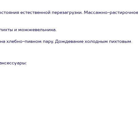
остояния естественной перезагрузки. Массажно-растирочно
 пихты и можжевельника.
 на хлебно-пивном пару. Дождевание холодным пихтовым
аксессуары: