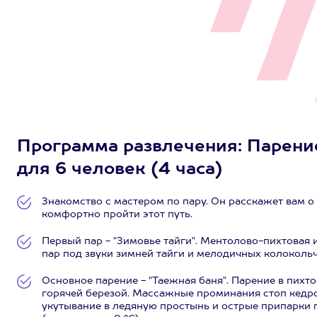
Программа развлечения: Парение
для 6 человек (4 часа)
Знакомство с мастером по пару. Он расскажет вам о
комфортно пройти этот путь.
Первый пар - "Зимовье тайги". Ментолово-пихтовая
пар под звуки зимней тайги и мелодичных колоколь
Основное парение - "Таежная баня". Парение в пих
горячей березой. Массажные проминания стоп кедр
укутывание в ледяную простынь и острые припарки 