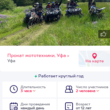
Прокат мототехники, Уфа
>
Уфа
На карте
Работает круглый год
Длительность
Число участников
3 часа
2 человека
Дни проведения
Возраст
каждый день
от 12 лет