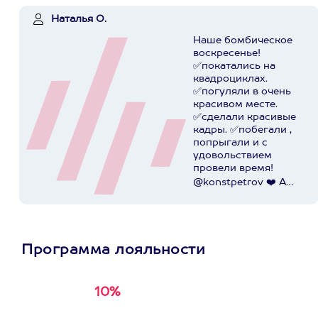
Наталья О.
Наше бомбическое
воскресенье!
✅покатались на
квадроциклах.
✅погуляли в очень
красивом месте.
✅сделали красивые
кадры. ✅побегали ,
попрыгали и с
удовольствием
провели время!
@konstpetrov ❤️ А
катались мы от
@axaa.ru
Пост в
instagram.com
Программа лояльности
10%
Получи
кэшбэк за
первую покупку в