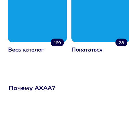
169
28
Весь каталог
Покататься
Почему АХАА?
Один
сертификат
на любое