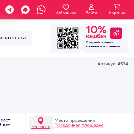
Избранное
Войти
Корзина
10%
кэшбэк
и каталога
С первой покупки
в нашем
приложении
Артикул: 4574
зраст
Место проведения
8 лет
Посадочная площадка
На карте