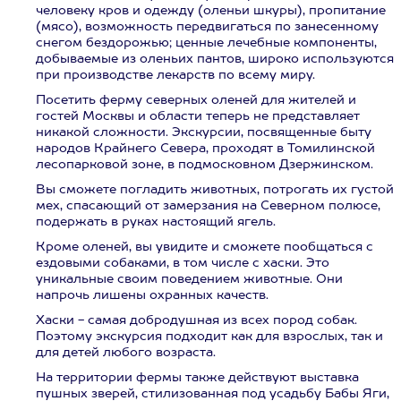
человеку кров и одежду (оленьи шкуры), пропитание
(мясо), возможность передвигаться по занесенному
снегом бездорожью; ценные лечебные компоненты,
добываемые из оленьих пантов, широко используются
при производстве лекарств по всему миру.
Посетить ферму северных оленей для жителей и
гостей Москвы и области теперь не представляет
никакой сложности. Экскурсии, посвященные быту
народов Крайнего Севера, проходят в Томилинской
лесопарковой зоне, в подмосковном Дзержинском.
Вы сможете погладить животных, потрогать их густой
мех, спасающий от замерзания на Северном полюсе,
подержать в руках настоящий ягель.
Кроме оленей, вы увидите и сможете пообщаться с
ездовыми собаками, в том числе с хаски. Это
уникальные своим поведением животные. Они
напрочь лишены охранных качеств.
Хаски - самая добродушная из всех пород собак.
Поэтому экскурсия подходит как для взрослых, так и
для детей любого возраста.
На территории фермы также действуют выставка
пушных зверей, стилизованная под усадьбу Бабы Яги,