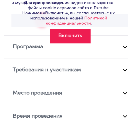
и музей старинных карет.
Для воспроизведения видео используются
файлы cookie сервисов сайта и Rutube.
Нажимая «Включить», вы соглашаетесь с их
использованием и нашей
Политикой
Смотреть видео
>
конфиденциальности
.
Программа
Требования к участникам
Место проведения
Время проведения