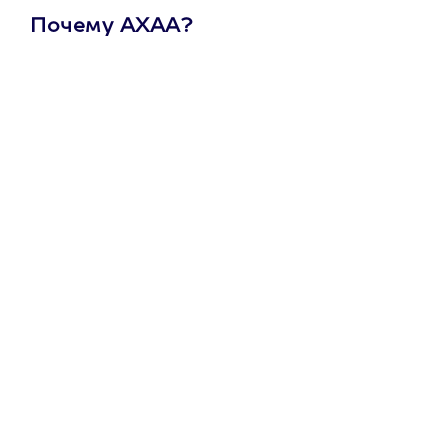
Почему АХАА?
Один
сертификат
на любое
развлечение