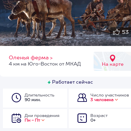
53
Оленья ферма
>
4 км на Юго-Восток от МКАД
На карте
Работает сейчас
Длительность
Число участников
90 мин.
3 человека
Дни проведения
Возраст
Пн - Пт
0+