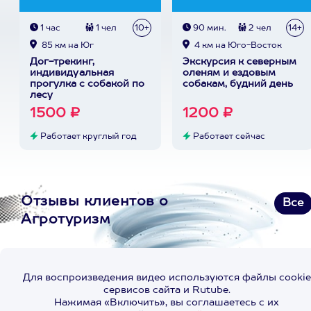
1 час
1 чел
10+
90 мин.
2 чел
14+
85 км на Юг
4 км на Юго-Восток
Дог-трекинг,
Экскурсия к северным
индивидуальная
оленям и ездовым
прогулка с собакой по
собакам, будний день
лесу
1500 ₽
1200 ₽
Работает круглый год
Работает сейчас
Отзывы клиентов о
Все
Агротуризм
Для воспроизведения видео используются файлы cookie
сервисов сайта и Rutube.
Нажимая «Включить», вы соглашаетесь с их