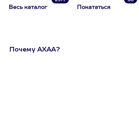
2977
88
Весь каталог
Покататься
Почему АХАА?
Один
сертификат
на любое
развлечение