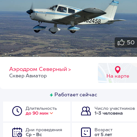
50
Аэродром Северный
>
Сквер Авиатор
На карте
Работает сейчас
Длительность
Число участников
до 90 мин
1-3 человека
Дни проведения
Возраст
Ср - Вс
от 5 лет