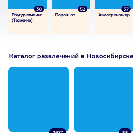
38
52
37
Роупджампинг
Парашют
Авиатренажер
(Тарзанка)
Каталог развлечений в Новосибирск