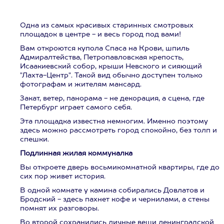
Одна из самых красивых старинных смотровых
площадок в центре - и весь город под вами!
Вам откроются купола Спаса на Крови, шпиль
Адмиралтейства, Петропавловская крепость,
Исаакиевский собор, крыши Невского и сияющий
"Лахта-Центр". Такой вид обычно доступен только
фотографам и жителям мансард.
Закат, ветер, панорама - не декорация, а сцена, где
Петербург играет самого себя.
Эта площадка известна немногим. Именно поэтому
здесь можно рассмотреть город спокойно, без толп и
спешки.
Подлинная жилая коммуналка
Вы откроете дверь восьмикомнатной квартиры, где до
сих пор живет история.
В одной комнате у камина собирались Довлатов и
Бродский - здесь пахнет кофе и чернилами, а стены
помнят их разговоры.
Во второй сохранились личные вещи ленинградской