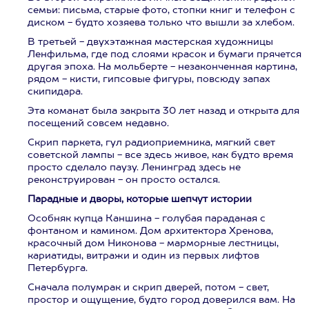
семьи: письма, старые фото, стопки книг и телефон с
диском - будто хозяева только что вышли за хлебом.
В третьей - двухэтажная мастерская художницы
Ленфильма, где под слоями красок и бумаги прячется
другая эпоха. На мольберте - незаконченная картина,
рядом - кисти, гипсовые фигуры, повсюду запах
скипидара.
Эта команат была закрыта 30 лет назад и открыта для
посещений совсем недавно.
Скрип паркета, гул радиоприемника, мягкий свет
советской лампы - все здесь живое, как будто время
просто сделало паузу. Ленинград здесь не
реконструирован - он просто остался.
Парадные и дворы, которые шепчут истории
Особняк купца Каншина - голубая параданая с
фонтаном и камином. Дом архитектора Хренова,
красочный дом Никонова - марморные лестницы,
кариатиды, витражи и один из первых лифтов
Петербурга.
Сначала полумрак и скрип дверей, потом - свет,
простор и ощущение, будто город доверился вам. На