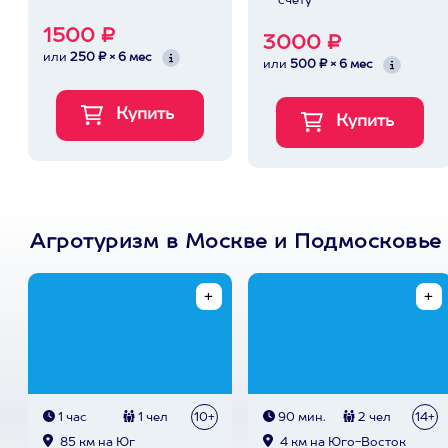
счету
1500 ₽
3000 ₽
или
250 ₽ × 6 мес
или
500 ₽ × 6 мес
Агротуризм в Москве и Подмосковье
1 час
1 чел
10+
90 мин.
2 чел
14+
85 км на Юг
4 км на Юго-Восток