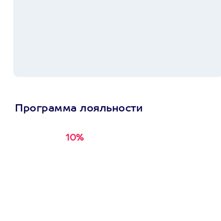
Программа лояльности
10%
Получи
кэшбэк за
первую покупку в
приложении