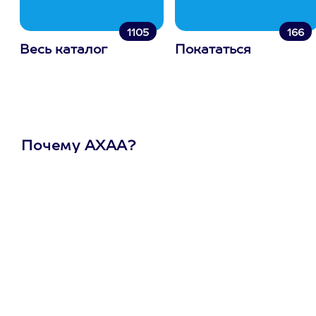
1105
166
Весь каталог
Покататься
Почему АХАА?
Один
сертификат
на любое
развлечение