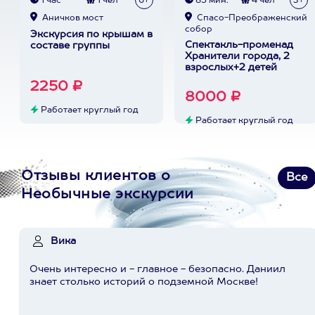
1 час
1 чел
6+
85 мин.
4 чел
3+
Аничков мост
Спасо-Преображенский
собор
Экскурсия по крышам в
Спектакль-променад
составе группы
Хранители города, 2
взрослых+2 детей
2250 ₽
8000 ₽
Работает круглый год
Работает круглый год
Отзывы клиентов о
Все
Необычные экскурсии
Вика
Очень интересно и - главное - безопасно. Даниил
знает столько историй о подземной Москве!