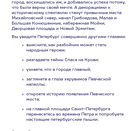
город, восхищались им, и добивались успеха потому,
что были верны своей мечте. А декорациями к
историческому спектаклю станут привычные места:
Михайловский сквер, канал Грибоедова, Малая и
Большая Конюшенные, набережная Мойки,
Дворцовая площадь и Новый Эрмитаж.
Вы увидите Петербург совершенно другими глазами:
выясните, как разбойник может стать
народным героем;
разгадаете тайны Спаса на Крови;
узнаете, кто в городе главный;
заглянете в глаза херувимов Певческой
капеллы;
откроете историю появления Певческого
моста;
на главной площади Санкт-Петербурга
перенесетесь во времена Петра и попробуете
настоящие петербургские пышки.