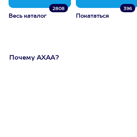
2808
396
Весь каталог
Покататься
Почему АХАА?
Один
сертификат
на любое
развлечение