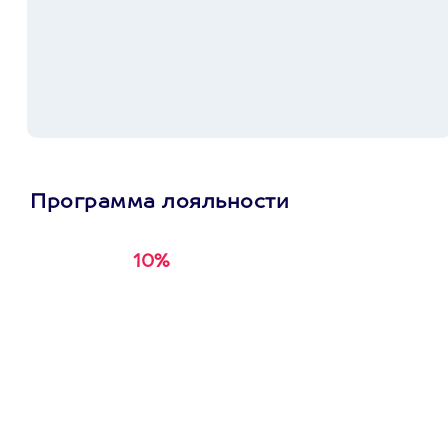
Программа лояльности
10%
Получи
кэшбэк за
первую покупку в
приложении