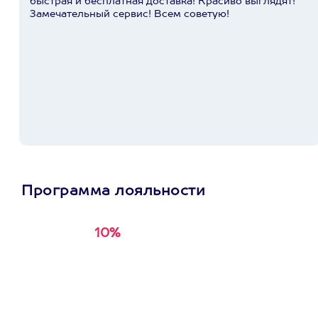
быстрая и бесплатная доставка! Красиво выглядят!
Замечательный сервис! Всем советую!
Программа лояльности
10%
Получи
кэшбэк за
первую покупку в
приложении