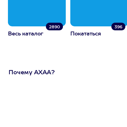
2890
396
Весь каталог
Покататься
Почему АХАА?
Один
сертификат
на любое
развлечение