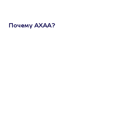
Почему АХАА?
Один
сертификат
на любое
развлечение