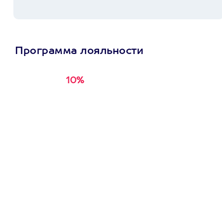
Программа лояльности
10%
Получи
кэшбэк за
первую покупку в
приложении