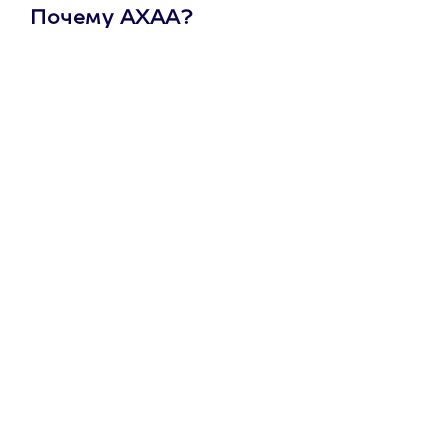
Почему АХАА?
Один
сертификат
на любое
развлечение