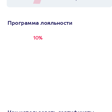
фото на память «в
ожидании чуда». И
день выбрали удачно
и с фотографом
нашли легко общий
Программа лояльности
язык. Остались очень
довольны! Спасибо
агентству АХАА за то,
10%
Получи
кэшбэк за
что можно не ломать
первую покупку в
голову о том, что
подарить )
приложении