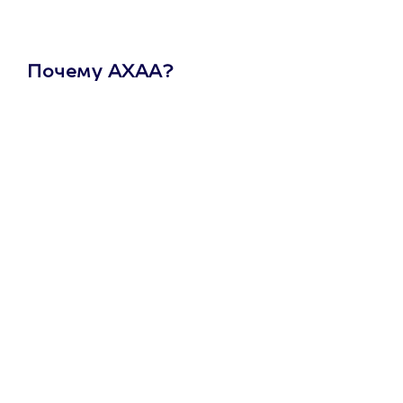
Почему АХАА?
Один
сертификат
на любое
развлечение