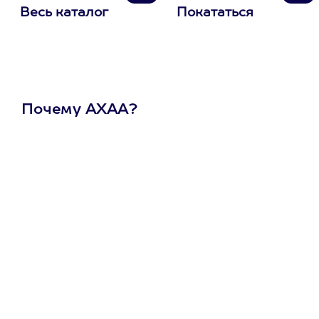
Весь каталог
Покататься
Почему АХАА?
Один
сертификат
на любое
развлечение