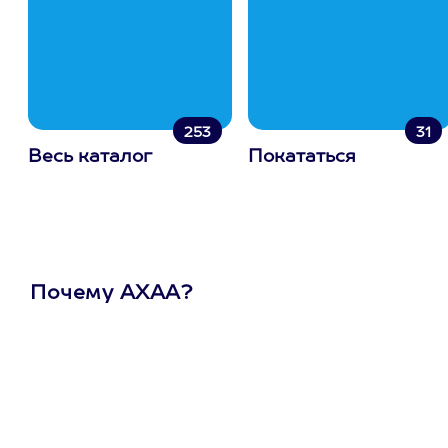
253
31
Весь каталог
Покататься
Почему АХАА?
Один
сертификат
на любое