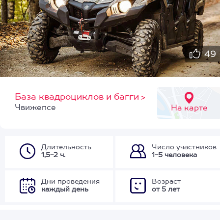
49
База квадроциклов и багги
>
Чвижепсе
На карте
Длительность
Число участников
1,5-2 ч.
1-5 человека
Дни проведения
Возраст
каждый день
от 5 лет