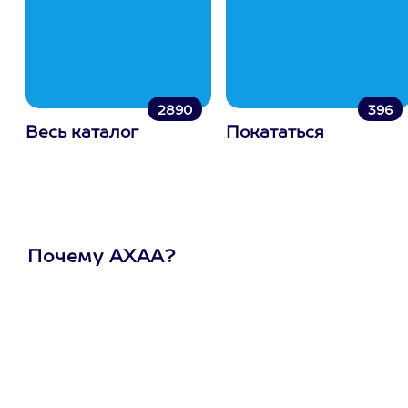
2890
396
Весь каталог
Покататься
Почему АХАА?
Один
сертификат
на любое
развлечение