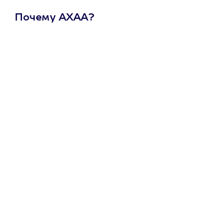
Почему АХАА?
Один
сертификат
на любое
развлечение