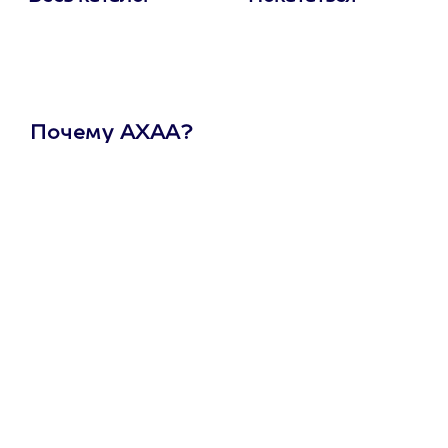
Почему АХАА?
Один
сертификат
на любое
развлечение