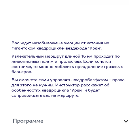
Вас ждут незабываемые эмоции от катания на
гигантском квадроцикле-вездеходе "Уран".
Увлекательный маршрут длиной 16 км проходит по
живописным полям и пролескам. Если хочется
экстрима, то можно добавить преодоление грязевых
барьеров.
Вы сможете сами управлять квадробигфутом - права
для этого не нужны. Инструктор расскажет об
особенностях квадроцикла "Уран" и будет
сопровождать вас на маршруте.
Программа