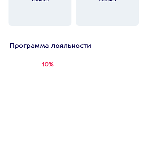
cookies
cookies
Программа лояльности
10%
Получи
кэшбэк за
первую покупку в
приложении