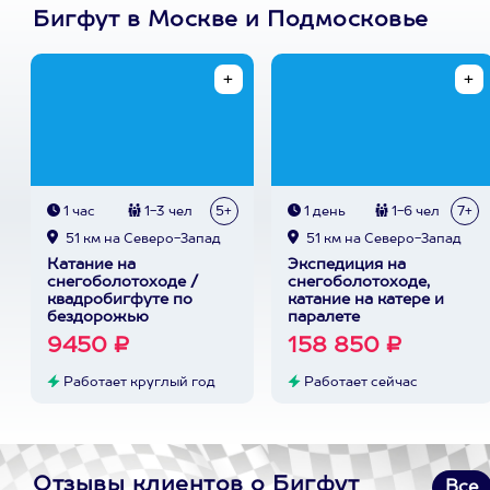
Бигфут в Москве и Подмосковье
1 час
1-3 чел
5+
1 день
1-6 чел
7+
51 км на Северо-Запад
51 км на Северо-Запад
Катание на
Экспедиция на
снегоболотоходе /
снегоболотоходе,
квадробигфуте по
катание на катере и
бездорожью
паралете
9450 ₽
158 850 ₽
Работает круглый год
Работает сейчас
Отзывы клиентов о Бигфут
Все