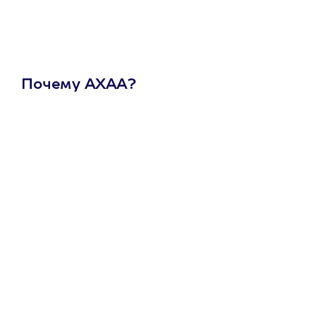
Почему АХАА?
Один
сертификат
на любое
развлечение