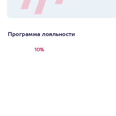
Программа лояльности
10%
Получи
кэшбэк за
первую покупку в
приложении