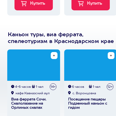
Каньон туры, виа феррата,
спелеотуризм в Краснодарском крае
4-6 часов
1 чел
14+
6 часов
1 чел
12+
кафе Кавказский аул
с. Воронцовка
Виа феррата Сочи.
Посещение пещеры
Скалолазание на
Подземный каньон с
Орлиных скалах
гидом