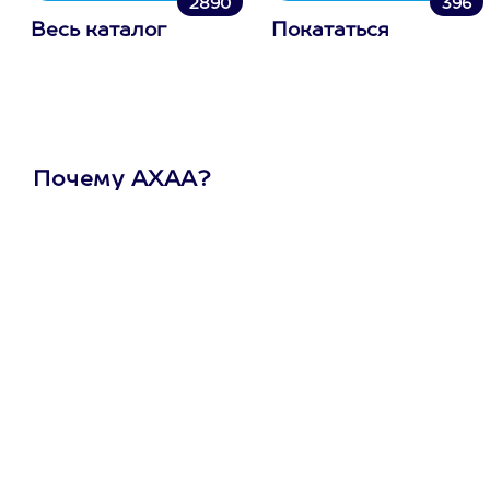
2890
396
Весь каталог
Покататься
Почему АХАА?
Один
сертификат
на любое
развлечение