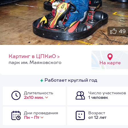
49
Картинг в ЦПКиО
>
парк им. Маяковского
На карте
Работает круглый год
Длительность
Число участников
2х10 мин.
1 человек
Дни проведения
Возраст
Пн - Пт
от 12 лет