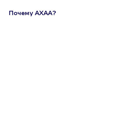
Почему АХАА?
Один
сертификат
на любое
развлечение