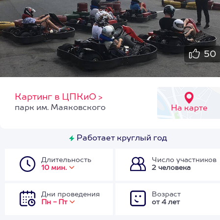
50
Картинг в ЦПКиО
>
парк им. Маяковского
На карте
Работает круглый год
Длительность
Число участников
10 мин.
2 человека
Дни проведения
Возраст
Пн - Пт
от 4 лет