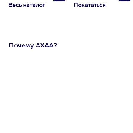
Весь каталог
Покататься
Почему АХАА?
Один
сертификат
на любое
развлечение