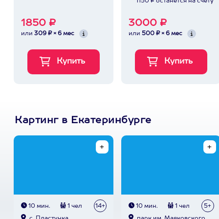
1150 ₽ останется на счету
1850 ₽
3000 ₽
или
309 ₽ × 6 мес
или
500 ₽ × 6 мес
Картинг в Екатеринбурге
10 мин.
1 чел
14+
10 мин.
1 чел
5+
с. Пластунка
парк им. Маяковского