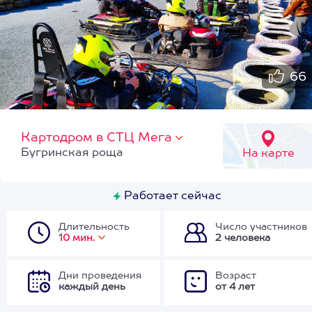
66
Картодром в СТЦ Мега
Бугринская роща
На карте
Работает сейчас
Длительность
Число участников
10 мин.
2 человека
Дни проведения
Возраст
каждый день
от 4 лет