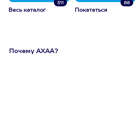
311
88
Весь каталог
Покататься
Почему АХАА?
Один
сертификат
на любое
развлечение